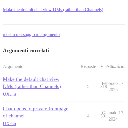
Make the default chat view DMs (rather than Channels)
mostra messaggio in argomento
Argomenti correlati
Argomento
Risposte
Visualizzazioni
Attività
Make the default chat view
Febbraio 17,
DMs (rather than Channels)
5
319
2025
UX
chat
Chat opens to private frontpage
Gennaio 17,
of channel
4
391
2024
UX
chat