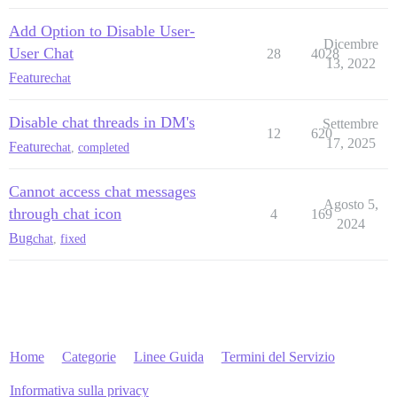
Add Option to Disable User-
Dicembre
User Chat
28
4028
13, 2022
Feature
chat
Disable chat threads in DM's
Settembre
12
620
17, 2025
Feature
chat
,
completed
Cannot access chat messages
Agosto 5,
through chat icon
4
169
2024
Bug
chat
,
fixed
Home
Categorie
Linee Guida
Termini del Servizio
Informativa sulla privacy