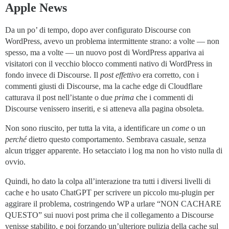
Apple News
Da un po’ di tempo, dopo aver configurato Discourse con
WordPress, avevo un problema intermittente strano: a volte — non
spesso, ma a volte — un nuovo post di WordPress appariva ai
visitatori con il vecchio blocco commenti nativo di WordPress in
fondo invece di Discourse. Il
post effettivo
era corretto, con i
commenti giusti di Discourse, ma la cache edge di Cloudflare
catturava il post nell’istante o due
prima
che i commenti di
Discourse venissero inseriti, e si atteneva alla pagina obsoleta.
Non sono riuscito, per tutta la vita, a identificare un
come
o un
perché
dietro questo comportamento. Sembrava casuale, senza
alcun trigger apparente. Ho setacciato i log ma non ho visto nulla di
ovvio.
Quindi, ho dato la colpa all’interazione tra tutti i diversi livelli di
cache e ho usato ChatGPT per scrivere un piccolo mu-plugin per
aggirare il problema, costringendo WP a urlare “NON CACHARE
QUESTO” sui nuovi post prima che il collegamento a Discourse
venisse stabilito, e poi forzando un’ulteriore pulizia della cache sul