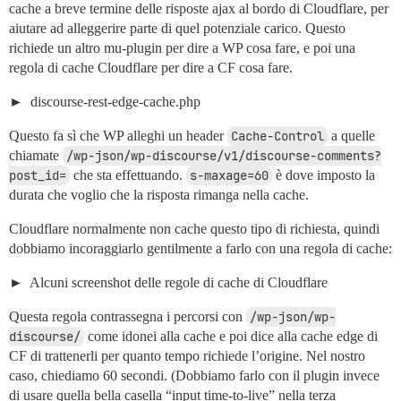
cache a breve termine delle risposte ajax al bordo di Cloudflare, per
aiutare ad alleggerire parte di quel potenziale carico. Questo
richiede un altro mu-plugin per dire a WP cosa fare, e poi una
regola di cache Cloudflare per dire a CF cosa fare.
discourse-rest-edge-cache.php
Questo fa sì che WP alleghi un header
Cache-Control
a quelle
chiamate
/wp-json/wp-discourse/v1/discourse-comments?
post_id=
che sta effettuando.
s-maxage=60
è dove imposto la
durata che voglio che la risposta rimanga nella cache.
Cloudflare normalmente non cache questo tipo di richiesta, quindi
dobbiamo incoraggiarlo gentilmente a farlo con una regola di cache:
Alcuni screenshot delle regole di cache di Cloudflare
Questa regola contrassegna i percorsi con
/wp-json/wp-
discourse/
come idonei alla cache e poi dice alla cache edge di
CF di trattenerli per quanto tempo richiede l’origine. Nel nostro
caso, chiediamo 60 secondi. (Dobbiamo farlo con il plugin invece
di usare quella bella casella “input time-to-live” nella terza