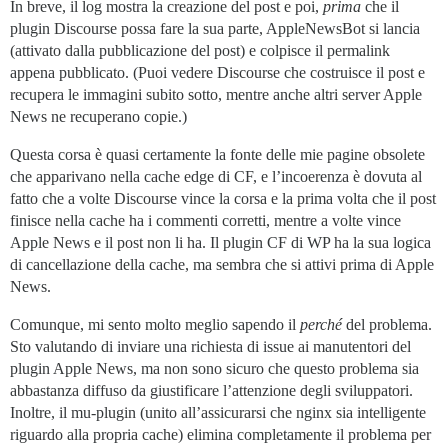
In breve, il log mostra la creazione del post e poi,
prima
che il
plugin Discourse possa fare la sua parte, AppleNewsBot si lancia
(attivato dalla pubblicazione del post) e colpisce il permalink
appena pubblicato. (Puoi vedere Discourse che costruisce il post e
recupera le immagini subito sotto, mentre anche altri server Apple
News ne recuperano copie.)
Questa corsa è quasi certamente la fonte delle mie pagine obsolete
che apparivano nella cache edge di CF, e l’incoerenza è dovuta al
fatto che a volte Discourse vince la corsa e la prima volta che il post
finisce nella cache ha i commenti corretti, mentre a volte vince
Apple News e il post non li ha. Il plugin CF di WP ha la sua logica
di cancellazione della cache, ma sembra che si attivi prima di Apple
News.
Comunque, mi sento molto meglio sapendo il
perché
del problema.
Sto valutando di inviare una richiesta di issue ai manutentori del
plugin Apple News, ma non sono sicuro che questo problema sia
abbastanza diffuso da giustificare l’attenzione degli sviluppatori.
Inoltre, il mu-plugin (unito all’assicurarsi che nginx sia intelligente
riguardo alla propria cache) elimina completamente il problema per