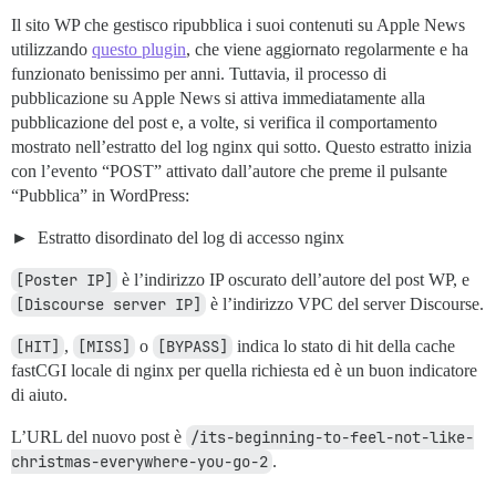
Il sito WP che gestisco ripubblica i suoi contenuti su Apple News
utilizzando
questo plugin
, che viene aggiornato regolarmente e ha
funzionato benissimo per anni. Tuttavia, il processo di
pubblicazione su Apple News si attiva immediatamente alla
pubblicazione del post e, a volte, si verifica il comportamento
mostrato nell’estratto del log nginx qui sotto. Questo estratto inizia
con l’evento “POST” attivato dall’autore che preme il pulsante
“Pubblica” in WordPress:
Estratto disordinato del log di accesso nginx
[Poster IP]
è l’indirizzo IP oscurato dell’autore del post WP, e
[Discourse server IP]
è l’indirizzo VPC del server Discourse.
[HIT]
,
[MISS]
o
[BYPASS]
indica lo stato di hit della cache
fastCGI locale di nginx per quella richiesta ed è un buon indicatore
di aiuto.
L’URL del nuovo post è
/its-beginning-to-feel-not-like-
christmas-everywhere-you-go-2
.