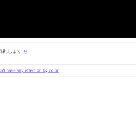
混乱します
↩︎
't have any effect on bg color