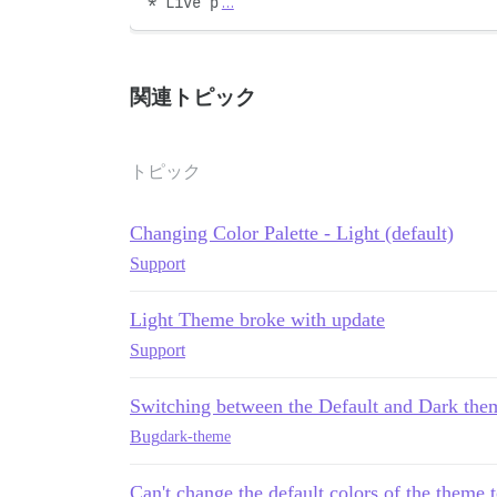
* Live p
…
関連トピック
トピック
Changing Color Palette - Light (default)
Support
Light Theme broke with update
Support
Switching between the Default and Dark them
Bug
dark-theme
Can't change the default colors of the theme 