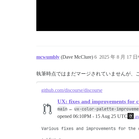
mcwumbly
(Dave McClure)
6
2025 年 8 月 17 
執筆時点ではまだマージされていませんが、
github.com/discourse/discourse
UX: fixes and improvements for co
main
ux-color-palette-improveme
←
opened
06:10PM - 15 Aug 25 UTC
aw
Various fixes and improvements for the 