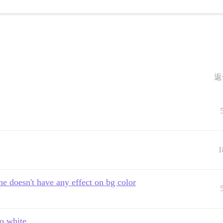
返
1
e doesn't have any effect on bg color
to white