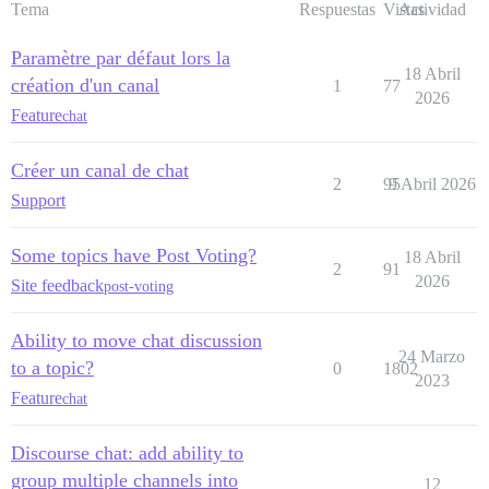
Tema
Respuestas
Vistas
Actividad
Paramètre par défaut lors la
18 Abril
création d'un canal
1
77
2026
Feature
chat
Créer un canal de chat
2
95
9 Abril 2026
Support
Some topics have Post Voting?
18 Abril
2
91
2026
Site feedback
post-voting
Ability to move chat discussion
24 Marzo
to a topic?
0
1802
2023
Feature
chat
Discourse chat: add ability to
group multiple channels into
12