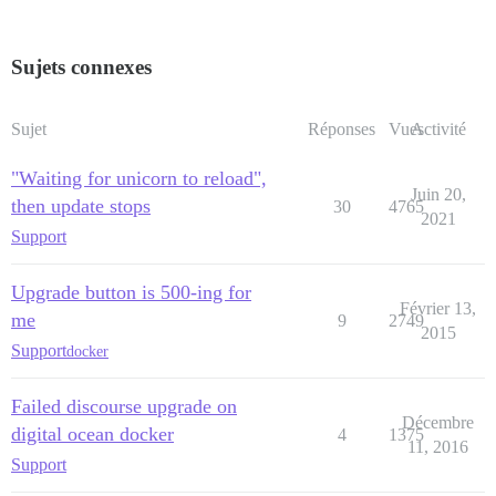
Sujets connexes
Sujet
Réponses
Vues
Activité
"Waiting for unicorn to reload",
Juin 20,
then update stops
30
4765
2021
Support
Upgrade button is 500-ing for
Février 13,
me
9
2749
2015
Support
docker
Failed discourse upgrade on
Décembre
digital ocean docker
4
1375
11, 2016
Support