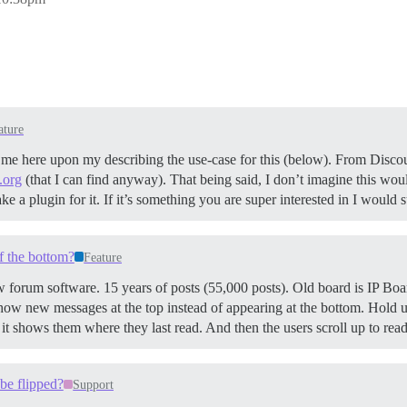
ature
 me here upon my describing the use-case for this (below). From Discours
.org
(that I can find anyway). That being said, I don’t imagine this woul
a plugin for it. If it’s something you are super interested in I would 
f the bottom?
Feature
 forum software. 15 years of posts (55,000 posts). Old board is IP Boar
ow new messages at the top instead of appearing at the bottom. Hold us
o it shows them where they last read. And then the users scroll up to re
be flipped?
Support