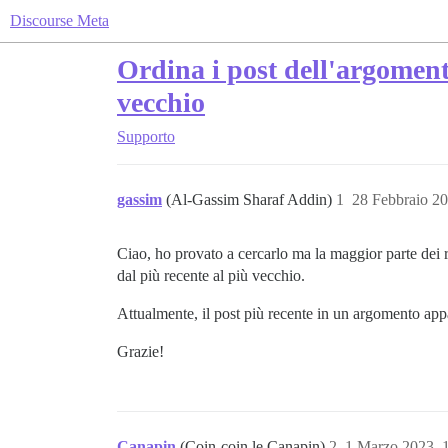
Discourse Meta
Ordina i post dell'argomen
vecchio
Supporto
gassim
(Al-Gassim Sharaf Addin)
1
28 Febbraio 2
Ciao, ho provato a cercarlo ma la maggior parte dei 
dal più recente al più vecchio.
Attualmente, il post più recente in un argomento appar
Grazie!
Canapin
(Coin-coin le Canapin)
2
1 Marzo 2023, 