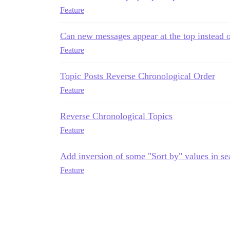
Feature
Can new messages appear at the top instead 
Feature
Topic Posts Reverse Chronological Order
Feature
Reverse Chronological Topics
Feature
Add inversion of some "Sort by" values in sea
Feature