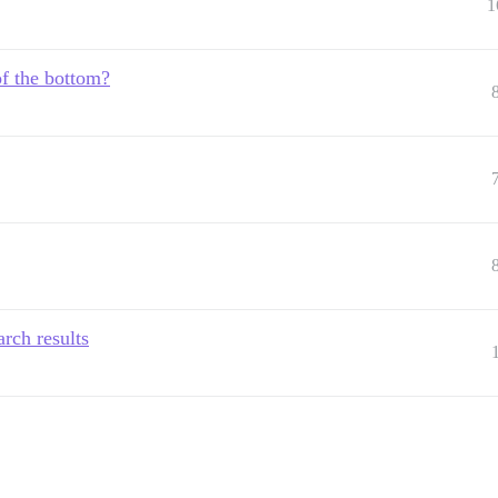
1
of the bottom?
rch results