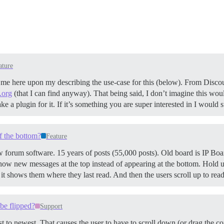
ature
 me here upon my describing the use-case for this (below). From Discours
.org
(that I can find anyway). That being said, I don’t imagine this woul
a plugin for it. If it’s something you are super interested in I would 
f the bottom?
Feature
 forum software. 15 years of posts (55,000 posts). Old board is IP Boar
ow new messages at the top instead of appearing at the bottom. Hold us
o it shows them where they last read. And then the users scroll up to re
be flipped?
Support
est to newest. That causes the user to have to scroll down (or drag the c