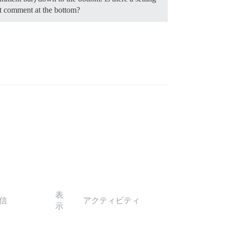
t comment at the bottom?
表
信
アクティビティ
示