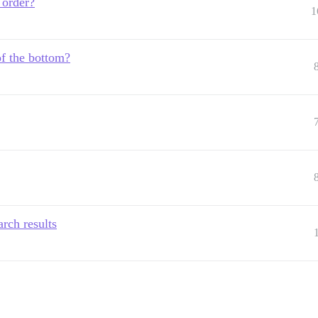
 order?
1
of the bottom?
rch results