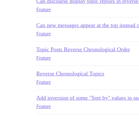
Can discourse display topic replies in reverse
Feature
Can new messages appear at the top instead 
Feature
Topic Posts Reverse Chronological Order
Feature
Reverse Chronological Topics
Feature
Add inversion of some "Sort by" values in sea
Feature