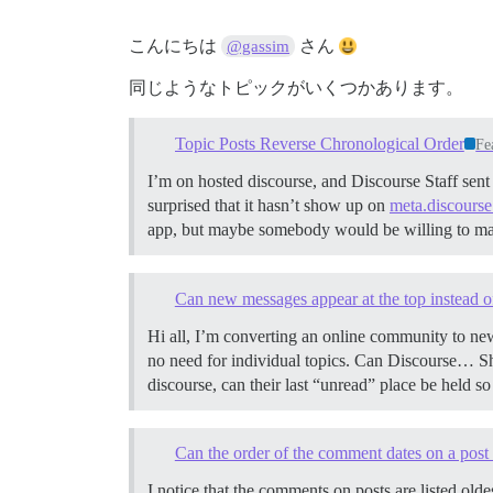
こんにちは
さん
@gassim
同じようなトピックがいくつかあります。
Topic Posts Reverse Chronological Order
Fe
I’m on hosted discourse, and Discourse Staff sent
surprised that it hasn’t show up on
meta.discourse
app, but maybe somebody would be willing to make 
Can new messages appear at the top instead o
Hi all, I’m converting an online community to new
no need for individual topics. Can Discourse… Sh
discourse, can their last “unread” place be held s
Can the order of the comment dates on a post 
I notice that the comments on posts are listed old