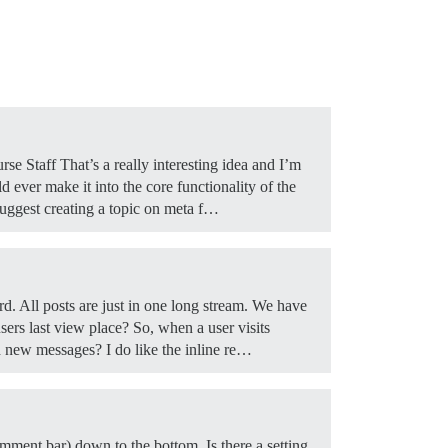
e Staff That’s a really interesting idea and I’m
d ever make it into the core functionality of the
suggest creating a topic on meta f…
d. All posts are just in one long stream. We have
ers last view place? So, when a user visits
ad new messages? I do like the inline re…
omment bar) down to the bottom. Is there a setting