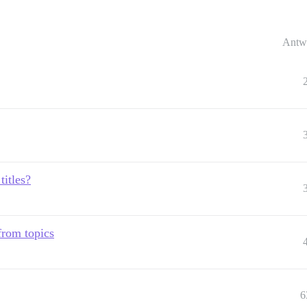
Antw
titles?
from topics
6