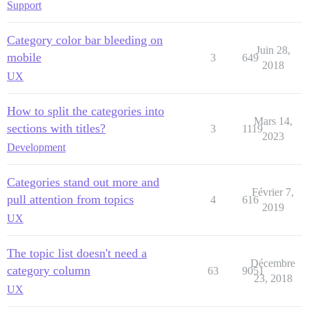
Support
Category color bar bleeding on
Juin 28,
mobile
3
649
2018
UX
How to split the categories into
Mars 14,
sections with titles?
3
1119
2023
Development
Categories stand out more and
Février 7,
pull attention from topics
4
616
2019
UX
The topic list doesn't need a
Décembre
category column
63
9051
23, 2018
UX