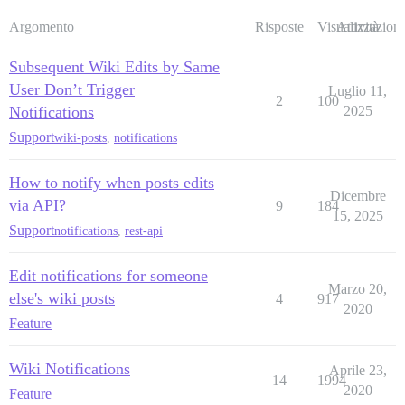
Argomento
Risposte
Visualizzazioni
Attività
Subsequent Wiki Edits by Same
User Don’t Trigger
Luglio 11,
2
100
Notifications
2025
Support
wiki-posts
,
notifications
How to notify when posts edits
Dicembre
via API?
9
184
15, 2025
Support
notifications
,
rest-api
Edit notifications for someone
Marzo 20,
else's wiki posts
4
917
2020
Feature
Wiki Notifications
Aprile 23,
14
1994
2020
Feature