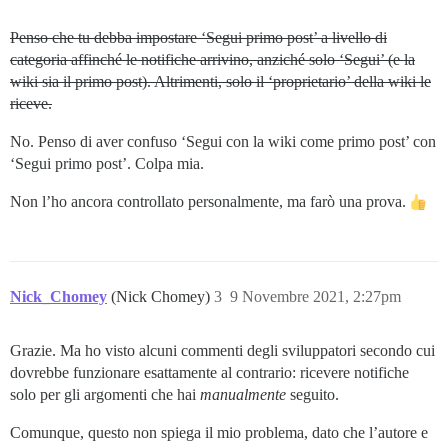
Penso che tu debba impostare ‘Segui primo post’ a livello di
categoria affinché le notifiche arrivino, anziché solo ‘Segui’ (e la
wiki sia il primo post). Altrimenti, solo il ‘proprietario’ della wiki le
riceve.
No. Penso di aver confuso ‘Segui con la wiki come primo post’ con
‘Segui primo post’. Colpa mia.
Non l’ho ancora controllato personalmente, ma farò una prova.
Nick_Chomey
(Nick Chomey)
3
9 Novembre 2021, 2:27pm
Grazie. Ma ho visto alcuni commenti degli sviluppatori secondo cui
dovrebbe funzionare esattamente al contrario: ricevere notifiche
solo per gli argomenti che hai
manualmente
seguito.
Comunque, questo non spiega il mio problema, dato che l’autore e