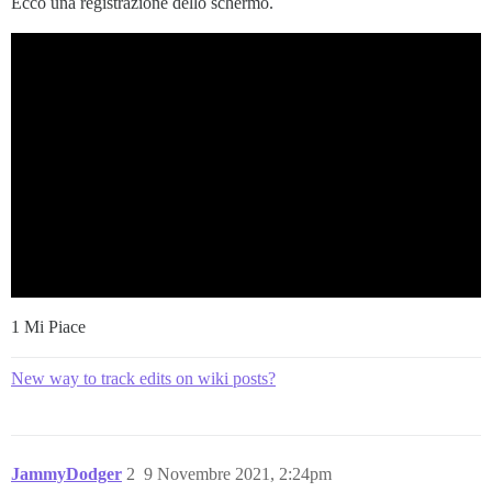
Ecco una registrazione dello schermo.
1 Mi Piace
New way to track edits on wiki posts?
JammyDodger
2
9 Novembre 2021, 2:24pm