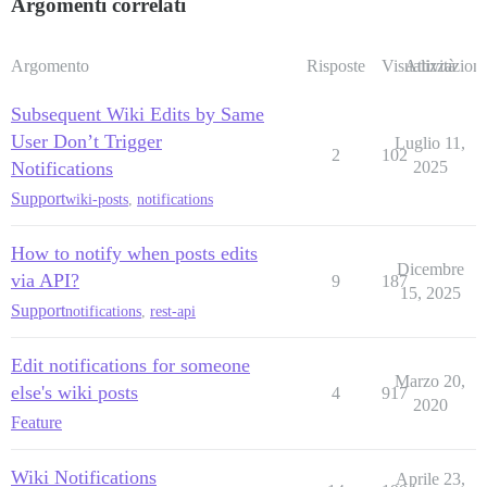
Argomenti correlati
Argomento
Risposte
Visualizzazioni
Attività
Subsequent Wiki Edits by Same
User Don’t Trigger
Luglio 11,
2
102
Notifications
2025
Support
wiki-posts
,
notifications
How to notify when posts edits
Dicembre
via API?
9
187
15, 2025
Support
notifications
,
rest-api
Edit notifications for someone
Marzo 20,
else's wiki posts
4
917
2020
Feature
Wiki Notifications
Aprile 23,