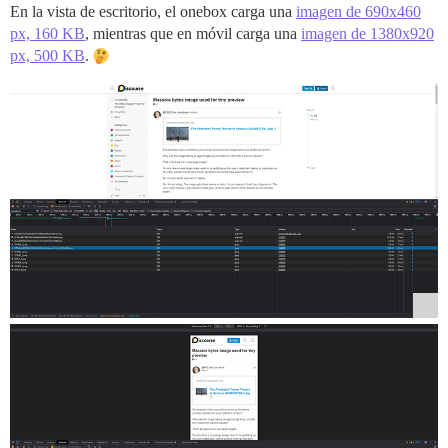
En la vista de escritorio, el onebox carga una
imagen de 690x460
px, 160 KB
, mientras que en móvil carga una
imagen de 1380x920
px, 500 KB
.