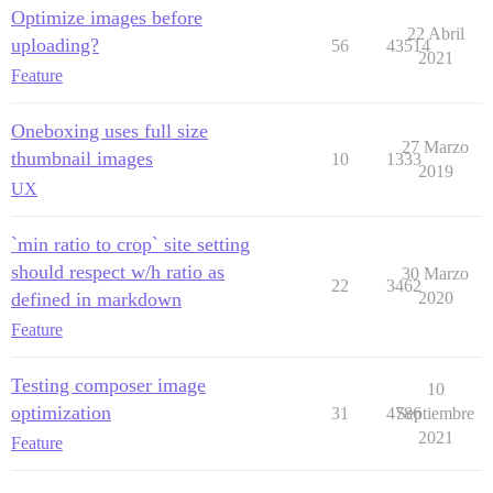
Optimize images before
22 Abril
uploading?
56
43514
2021
Feature
Oneboxing uses full size
27 Marzo
thumbnail images
10
1333
2019
UX
`min ratio to crop` site setting
should respect w/h ratio as
30 Marzo
22
3462
defined in markdown
2020
Feature
Testing composer image
10
optimization
31
4786
Septiembre
2021
Feature