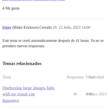
4 Me gusta
blake
(Blake Erickson) Cerrado
29
22 Julio, 2023 14:00
Este tema se cerró automáticamente después de 41 horas. Ya no se
permiten nuevas respuestas.
Temas relacionados
Tema
Respuestas
Vistas
Actividad
Oneboxing large images fails
with no visual cue
46
1940
4 Mayo 2023
Bug
onebox