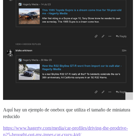
Aquí hay un ejemplo de onebox que utiliza el tamaño de miniatura
reducido
https://www.hagerty.com/media/car-profiles/driving-the-prodrive-
p25-brought-out-my-inner-car-crazy-kid/