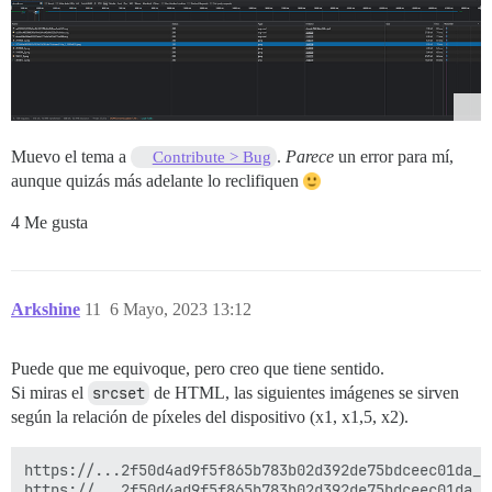
Muevo el tema a
.
Parece
un error para mí,
Contribute > Bug
aunque quizás más adelante lo reclifiquen
4 Me gusta
Arkshine
11
6 Mayo, 2023 13:12
Puede que me equivoque, pero creo que tiene sentido.
Si miras el
srcset
de HTML, las siguientes imágenes se sirven
según la relación de píxeles del dispositivo (x1, x1,5, x2).
https://...2f50d4ad9f5f865b783b02d392de75bdceec01da_2_
https://...2f50d4ad9f5f865b783b02d392de75bdceec01da_2