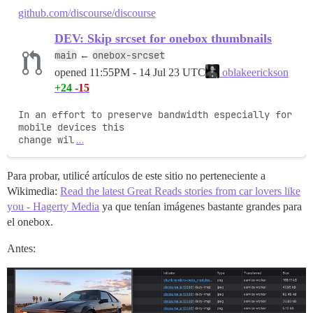
github.com/discourse/discourse
DEV: Skip srcset for onebox thumbnails
main
onebox-srcset
←
opened
11:55PM - 14 Jul 23 UTC
oblakeerickson
+24
-15
In an effort to preserve bandwidth especially for 
mobile devices this

change wil
…
Para probar, utilicé artículos de este sitio no perteneciente a
Wikimedia:
Read the latest Great Reads stories from car lovers like
you - Hagerty Media
ya que tenían imágenes bastante grandes para
el onebox.
Antes: