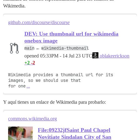
Wikimedia.
github.com/discourse/discourse
DEV: Use thumbnail url for wikimedia
onebox image
main
wikimedia-thumbnail
←
opened
05:33PM - 14 Jul 23 UTC
oblakeerickson
+2
-2
Wikimedia provides a thumbnail url for its 
images, so we should use that

for one
…
Y aquí tienes un enlace de Wikimedia para probarlo:
commons.wikimedia.org
File:09232jfSaint Paul Chapel
Novitiate Sindalan City of San