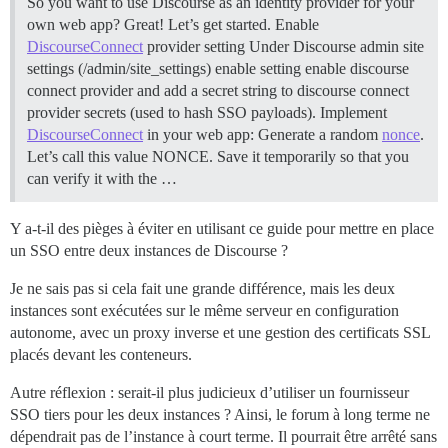
So you want to use Discourse as an identity provider for your
own web app? Great! Let’s get started.
Enable
DiscourseConnect
provider setting Under Discourse admin site
settings (/admin/site_settings) enable setting enable discourse
connect provider and add a secret string to discourse connect
provider secrets (used to hash SSO payloads).
Implement
DiscourseConnect
in your web app: Generate a random
nonce
.
Let’s call this value NONCE. Save it temporarily so that you
can verify it with the …
Y a-t-il des pièges à éviter en utilisant ce guide pour mettre en place
un SSO entre deux instances de Discourse ?
Je ne sais pas si cela fait une grande différence, mais les deux
instances sont exécutées sur le même serveur en configuration
autonome, avec un proxy inverse et une gestion des certificats SSL
placés devant les conteneurs.
Autre réflexion : serait-il plus judicieux d’utiliser un fournisseur
SSO tiers pour les deux instances ? Ainsi, le forum à long terme ne
dépendrait pas de l’instance à court terme. Il pourrait être arrêté sans