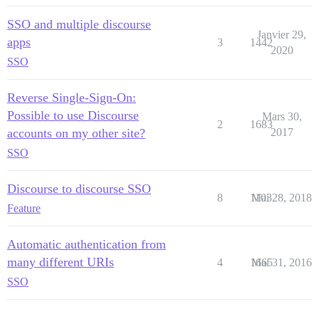
SSO and multiple discourse
Janvier 29,
apps
3
1442
2020
SSO
Reverse Single-Sign-On:
Possible to use Discourse
Mars 30,
2
1683
accounts on my other site?
2017
SSO
Discourse to discourse SSO
8
1103
Mai 28, 2018
Feature
Automatic authentication from
many different URIs
4
1665
Mai 31, 2016
SSO