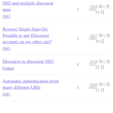
SSO and multiple discourse
2020 年1 月
apps
3
1442
29 日
SSO
Reverse Single-Sign-On:
Possible to use Discourse
2017 年3 月
2
1683
accounts on my other site?
30 日
SSO
Discourse to discourse SSO
2018 年5 月
8
1103
28 日
Feature
Automatic authentication from
2016 年5 月
many different URIs
4
1665
31 日
SSO