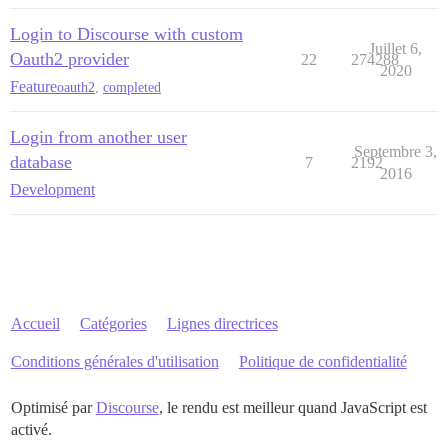
Login to Discourse with custom
Juillet 6,
Oauth2 provider
22
274288
2020
Feature
oauth2
,
completed
Login from another user
Septembre 3,
database
7
2192
2016
Development
Accueil
Catégories
Lignes directrices
Conditions générales d'utilisation
Politique de confidentialité
Optimisé par
Discourse
, le rendu est meilleur quand JavaScript est
activé.