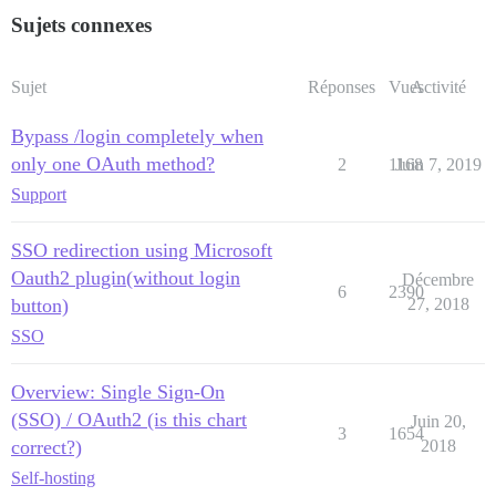
Sujets connexes
Sujet
Réponses
Vues
Activité
Bypass /login completely when
only one OAuth method?
2
1168
Juin 7, 2019
Support
SSO redirection using Microsoft
Oauth2 plugin(without login
Décembre
6
2390
button)
27, 2018
SSO
Overview: Single Sign-On
(SSO) / OAuth2 (is this chart
Juin 20,
3
1654
correct?)
2018
Self-hosting