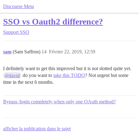
Discourse Meta
SSO vs Oauth2 difference?
Support
SSO
sam
(Sam Saffron)
14
Février 22, 2019, 12:59
I definitely want to get this improved but it is not slotted quite yet.
do you want to
take this TODO
? Not urgent but some
@david
time in the next 6 months.
Bypass /login completely when only one OAuth method?
afficher la publication dans le sujet