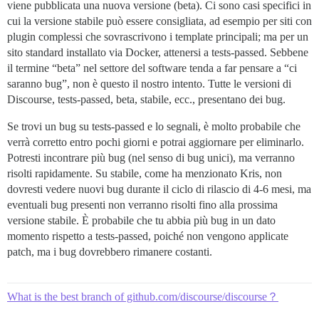
viene pubblicata una nuova versione (beta). Ci sono casi specifici in
cui la versione stabile può essere consigliata, ad esempio per siti con
plugin complessi che sovrascrivono i template principali; ma per un
sito standard installato via Docker, attenersi a tests-passed. Sebbene
il termine “beta” nel settore del software tenda a far pensare a “ci
saranno bug”, non è questo il nostro intento. Tutte le versioni di
Discourse, tests-passed, beta, stabile, ecc., presentano dei bug.
Se trovi un bug su tests-passed e lo segnali, è molto probabile che
verrà corretto entro pochi giorni e potrai aggiornare per eliminarlo.
Potresti incontrare più bug (nel senso di bug unici), ma verranno
risolti rapidamente. Su stabile, come ha menzionato Kris, non
dovresti vedere nuovi bug durante il ciclo di rilascio di 4-6 mesi, ma
eventuali bug presenti non verranno risolti fino alla prossima
versione stabile. È probabile che tu abbia più bug in un dato
momento rispetto a tests-passed, poiché non vengono applicate
patch, ma i bug dovrebbero rimanere costanti.
What is the best branch of github.com/discourse/discourse？