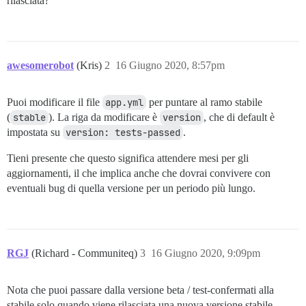
rilasciata?
awesomerobot
(Kris)
2
16 Giugno 2020, 8:57pm
Puoi modificare il file
app.yml
per puntare al ramo stabile
(
stable
). La riga da modificare è
version
, che di default è
impostata su
version: tests-passed
.
Tieni presente che questo significa attendere mesi per gli
aggiornamenti, il che implica anche che dovrai convivere con
eventuali bug di quella versione per un periodo più lungo.
RGJ
(Richard - Communiteq)
3
16 Giugno 2020, 9:09pm
Nota che puoi passare dalla versione beta / test-confermati alla
stabile solo quando viene rilasciata una nuova versione stabile