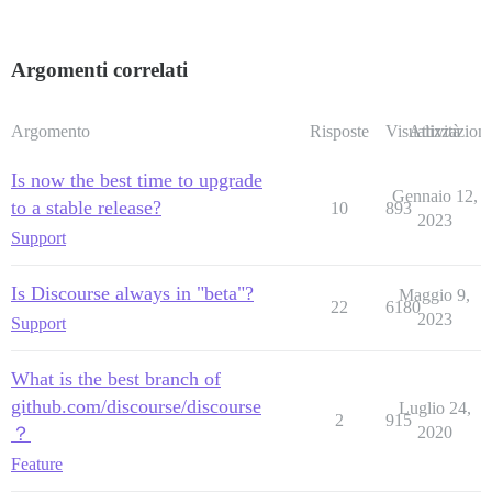
Argomenti correlati
Argomento
Risposte
Visualizzazioni
Attività
Is now the best time to upgrade
Gennaio 12,
to a stable release?
10
893
2023
Support
Is Discourse always in "beta"?
Maggio 9,
22
6180
2023
Support
What is the best branch of
github.com/discourse/discourse
Luglio 24,
2
915
？
2020
Feature