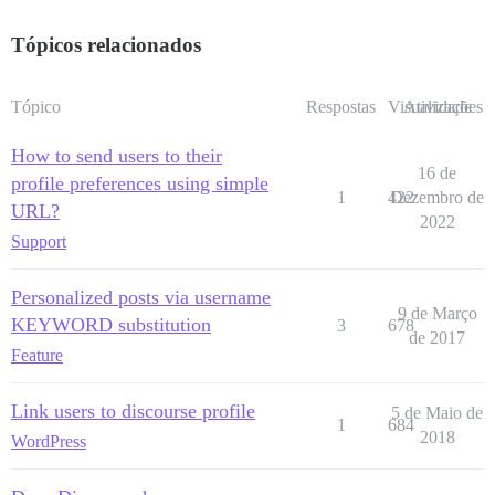
Tópicos relacionados
Tópico
Respostas
Visualizações
Atividade
How to send users to their
16 de
profile preferences using simple
1
422
Dezembro de
URL?
2022
Support
Personalized posts via username
9 de Março
KEYWORD substitution
3
678
de 2017
Feature
Link users to discourse profile
5 de Maio de
1
684
2018
WordPress