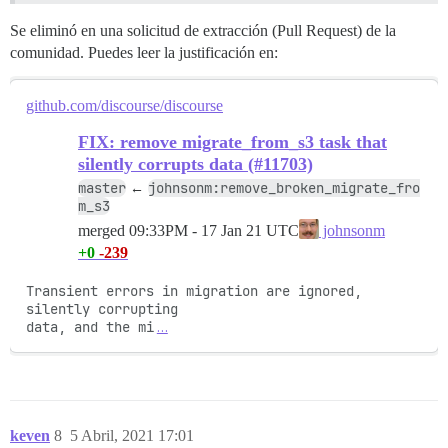
Se eliminó en una solicitud de extracción (Pull Request) de la
comunidad. Puedes leer la justificación en:
github.com/discourse/discourse
FIX: remove migrate_from_s3 task that
silently corrupts data (#11703)
master
johnsonm:remove_broken_migrate_fro
←
m_s3
merged
09:33PM - 17 Jan 21 UTC
johnsonm
+0
-239
Transient errors in migration are ignored, 
silently corrupting

data, and the mi
…
keven
8
5 Abril, 2021 17:01