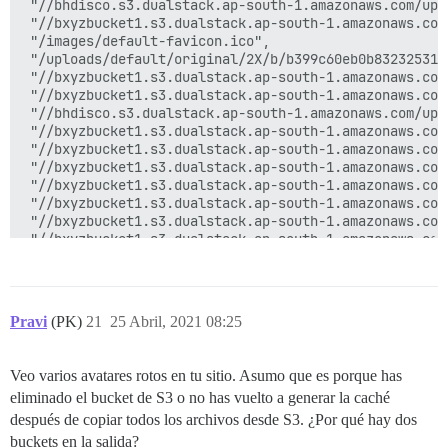
 "//bhdisco.s3.dualstack.ap-south-1.amazonaws.com/upl
 "//bxyzbucket1.s3.dualstack.ap-south-1.amazonaws.com
 "/images/default-favicon.ico",

 "/uploads/default/original/2X/b/b399c60eb0b83232531e
 "//bxyzbucket1.s3.dualstack.ap-south-1.amazonaws.com
 "//bxyzbucket1.s3.dualstack.ap-south-1.amazonaws.com
 "//bhdisco.s3.dualstack.ap-south-1.amazonaws.com/upl
 "//bxyzbucket1.s3.dualstack.ap-south-1.amazonaws.com
 "//bxyzbucket1.s3.dualstack.ap-south-1.amazonaws.com
 "//bxyzbucket1.s3.dualstack.ap-south-1.amazonaws.com
 "//bxyzbucket1.s3.dualstack.ap-south-1.amazonaws.com
 "//bxyzbucket1.s3.dualstack.ap-south-1.amazonaws.com
 "//bxyzbucket1.s3.dualstack.ap-south-1.amazonaws.com
 "//bxyzbucket1.s3.dualstack.ap-south-1.amazonaws.com
 "//bxyzbucket1.s3.dualstack.ap-south-1.amazonaws.com
 "//bhdisco.s3.dualstack.ap-south-1.amazonaws.com/upl
 "//bxyzbucket1.s3.dualstack.ap-south-1.amazonaws.com
 "//bxyzbucket1.s3.dualstack.ap-south-1.amazonaws.com
Pravi
(PK)
21
25 Abril, 2021 08:25
 "//bxyzbucket1.s3.dualstack.ap-south-1.amazonaws.com
 "//bxyzbucket1.s3.dualstack.ap-south-1.amazonaws.com
 "//bxyzbucket1.s3.dualstack.ap-south-1.amazonaws.com
Veo varios avatares rotos en tu sitio. Asumo que es porque has
 "//bxyzbucket1.s3.dualstack.ap-south-1.amazonaws.com
eliminado el bucket de S3 o no has vuelto a generar la caché
 "//bhdisco.s3.dualstack.ap-south-1.amazonaws.com/upl
 "//bxyzbucket1.s3.dualstack.ap-south-1.amazonaws.com
después de copiar todos los archivos desde S3. ¿Por qué hay dos
 "//bxyzbucket1.s3.dualstack.ap-south-1.amazonaws.com
buckets en la salida?