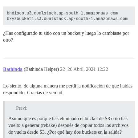
 "//bxyzbucket1.s3.dualstack.ap-south-1.amazonaws.com
 "//bxyzbucket1.s3.dualstack.ap-south-1.amazonaws.com
bhdisco.s3.dualstack.ap-south-1.amazonaws.com

 "//bxyzbucket1.s3.dualstack.ap-south-1.amazonaws.com
 "//bxyzbucket1.s3.dualstack.ap-south-1.amazonaws.com
¿Has configurado tu sitio con un bucket y luego lo cambiaste por
otro?
Bathinda
(Bathinda Helper)
22
26 Abril, 2021 12:22
Lo siento, de alguna manera me perdí la notificación de que habías
respondido. Gracias de verdad.
Pravi:
Asumo que es porque has eliminado el bucket de S3 o no has
vuelto a generar (rebake) después de copiar todos los archivos
de vuelta desde S3. ¿Por qué hay dos buckets en la salida?