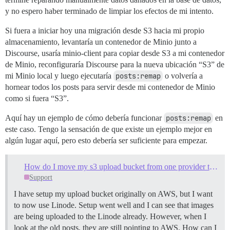
y no espero haber terminado de limpiar los efectos de mi intento.
Si fuera a iniciar hoy una migración desde S3 hacia mi propio
almacenamiento, levantaría un contenedor de Minio junto a
Discourse, usaría minio-client para copiar desde S3 a mi contenedor
de Minio, reconfiguraría Discourse para la nueva ubicación “S3” de
mi Minio local y luego ejecutaría
posts:remap
o volvería a
hornear todos los posts para servir desde mi contenedor de Minio
como si fuera “S3”.
Aquí hay un ejemplo de cómo debería funcionar
posts:remap
en
este caso. Tengo la sensación de que existe un ejemplo mejor en
algún lugar aquí, pero esto debería ser suficiente para empezar.
How do I move my s3 upload bucket from one provider to another?
Support
I have setup my upload bucket originally on AWS, but I want
to now use Linode. Setup went well and I can see that images
are being uploaded to the Linode already. However, when I
look at the old posts, they are still pointing to AWS. How can I