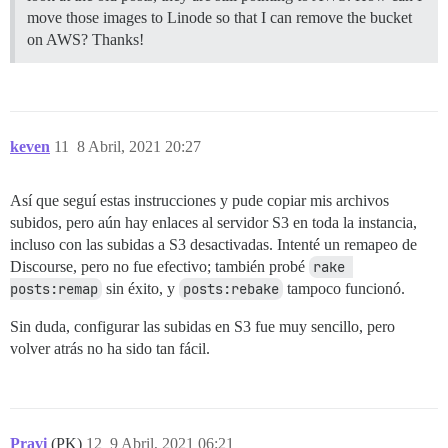
move those images to Linode so that I can remove the bucket
on AWS? Thanks!
keven
11
8 Abril, 2021 20:27
Así que seguí estas instrucciones y pude copiar mis archivos
subidos, pero aún hay enlaces al servidor S3 en toda la instancia,
incluso con las subidas a S3 desactivadas. Intenté un remapeo de
Discourse, pero no fue efectivo; también probé
rake 
posts:remap
sin éxito, y
posts:rebake
tampoco funcionó.
Sin duda, configurar las subidas en S3 fue muy sencillo, pero
volver atrás no ha sido tan fácil.
Pravi
(PK)
12
9 Abril, 2021 06:21