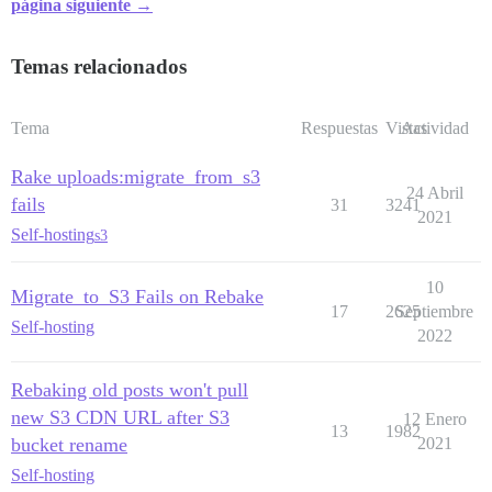
página siguiente →
Temas relacionados
Tema
Respuestas
Vistas
Actividad
Rake uploads:migrate_from_s3
24 Abril
fails
31
3241
2021
Self-hosting
s3
10
Migrate_to_S3 Fails on Rebake
17
2625
Septiembre
Self-hosting
2022
Rebaking old posts won't pull
new S3 CDN URL after S3
12 Enero
13
1982
bucket rename
2021
Self-hosting