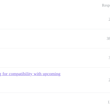
Resp
3
g for compatibility with upcoming
1