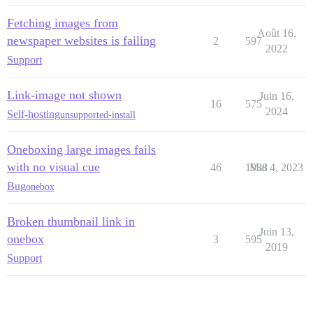
Fetching images from
Août 16,
newspaper websites is failing
2
597
2022
Support
Link-image not shown
Juin 16,
16
575
2024
Self-hosting
unsupported-install
Oneboxing large images fails
with no visual cue
46
1938
Mai 4, 2023
Bug
onebox
Broken thumbnail link in
Juin 13,
onebox
3
595
2019
Support