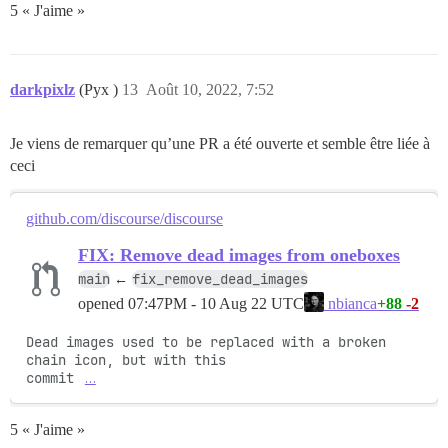
5 « J'aime »
darkpixlz
(Pyx )
13
Août 10, 2022, 7:52
Je viens de remarquer qu’une PR a été ouverte et semble être liée à
ceci
github.com/discourse/discourse
FIX: Remove dead images from oneboxes
main
fix_remove_dead_images
←
opened
07:47PM - 10 Aug 22 UTC
+88
-2
nbianca
Dead images used to be replaced with a broken 
chain icon, but with this

commit 
…
5 « J'aime »