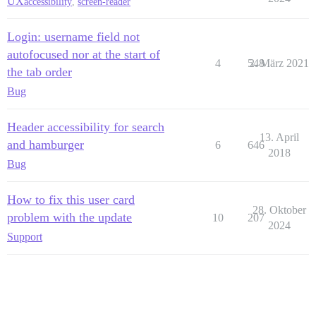
UX
accessibility
,
screen-reader
Login: username field not
autofocused nor at the start of
4
548
2. März 2021
the tab order
Bug
Header accessibility for search
13. April
and hamburger
6
646
2018
Bug
How to fix this user card
28. Oktober
problem with the update
10
207
2024
Support