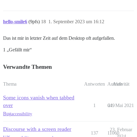
hello-smile6
(9pfs)
18
1. September 2023 um 16:12
Das ist mir in letzter Zeit auf dem Desktop oft aufgefallen.
1 „Gefällt mir“
Verwandte Themen
Thema
Antworten
Aufrufe
Aktivität
Some icons vanish when tabbed
over
1
649
21. Mai 2021
Bug
accessibility
Discourse with a screen reader
23. Februar
137
11060
2024