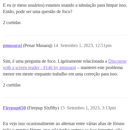
E eu (e meus usuários) estamos usando a tabulação para limpar isso.
Então, pode ser uma questão de foco?
2 curtidas
pmusaraj
(Penar Musaraj)
14
Setembro 1, 2023, 12:51pm
Sim, é uma pergunta de foco. Ligeiramente relacionada a
Discourse
with a screen reader - #146 by pmusaraj
– manterei este problema
menor em mente enquanto trabalho em uma correção para isso.
2 curtidas
Firepup650
(Firepup Sixfifty)
15
Setembro 1, 2023, 3:13pm
Eu vejo isso ocasionalmente ao alternar entre várias abas de fóruns
(não o mesmo fórum, mas não tenho certeza se isso importa), não