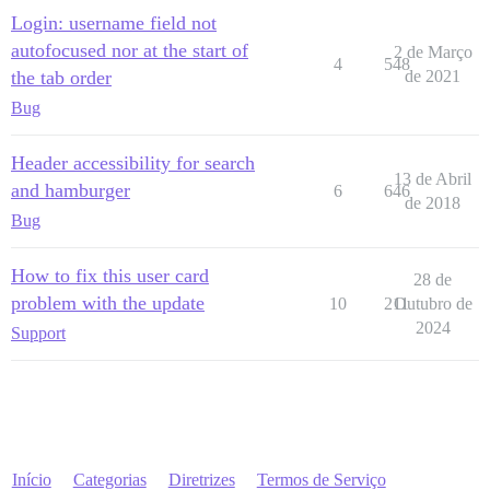
Login: username field not
autofocused nor at the start of
2 de Março
4
548
the tab order
de 2021
Bug
Header accessibility for search
13 de Abril
and hamburger
6
646
de 2018
Bug
How to fix this user card
28 de
problem with the update
10
211
Outubro de
2024
Support
Início
Categorias
Diretrizes
Termos de Serviço