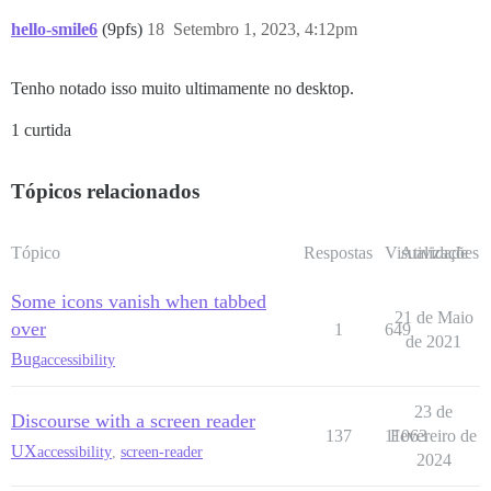
hello-smile6
(9pfs)
18
Setembro 1, 2023, 4:12pm
Tenho notado isso muito ultimamente no desktop.
1 curtida
Tópicos relacionados
Tópico
Respostas
Visualizações
Atividade
Some icons vanish when tabbed
21 de Maio
over
1
649
de 2021
Bug
accessibility
23 de
Discourse with a screen reader
137
11063
Fevereiro de
UX
accessibility
,
screen-reader
2024