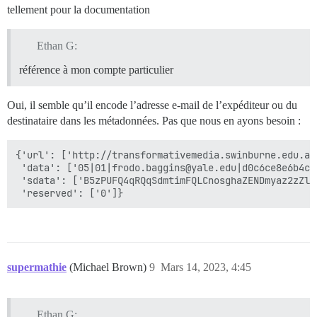
tellement pour la documentation
Ethan G:
référence à mon compte particulier
Oui, il semble qu’il encode l’adresse e-mail de l’expéditeur ou du
destinataire dans les métadonnées. Pas que nous en ayons besoin :
{'url': ['http://transformativemedia.swinburne.edu.au/
 'data': ['05|01|frodo.baggins@yale.edu|d0c6ce8e6b4c4
 'sdata': ['B5zPUFQ4qRQqSdmtimFQLCnosghaZENDmyaz2zZlw4
supermathie
(Michael Brown)
9
Mars 14, 2023, 4:45
Ethan G: