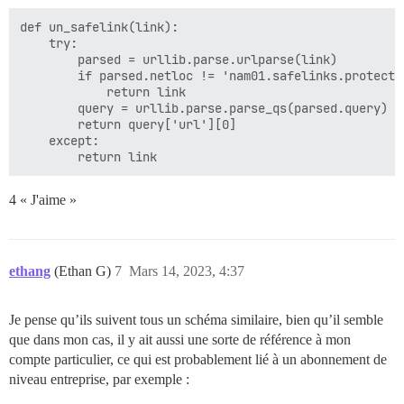
def un_safelink(link):

    try:

        parsed = urllib.parse.urlparse(link)

        if parsed.netloc != 'nam01.safelinks.protectio
            return link

        query = urllib.parse.parse_qs(parsed.query)

        return query['url'][0]

    except:

4 « J'aime »
ethang
(Ethan G)
7
Mars 14, 2023, 4:37
Je pense qu’ils suivent tous un schéma similaire, bien qu’il semble
que dans mon cas, il y ait aussi une sorte de référence à mon
compte particulier, ce qui est probablement lié à un abonnement de
niveau entreprise, par exemple :