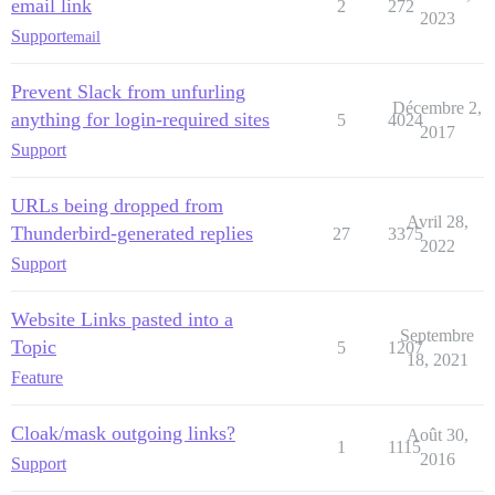
email link
2
272
2023
Support
email
Prevent Slack from unfurling
Décembre 2,
anything for login-required sites
5
4024
2017
Support
URLs being dropped from
Avril 28,
Thunderbird-generated replies
27
3375
2022
Support
Website Links pasted into a
Septembre
Topic
5
1207
18, 2021
Feature
Cloak/mask outgoing links?
Août 30,
1
1115
2016
Support