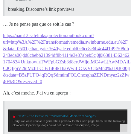
breaking Discourse’s link previews
… Je ne pense pas que ce soit le cas ?
https://nam12.safelinks.protection.outlook.com/?
url=http%3A%2F%2Ftransformativemedia.swinburne.edu.au%2F
&data=05|01|ethan.gates%40yale.edu|d0c6ce8e6b4c44f1d9f508db
243eda00|dd8cbebb21394df8b4114e3e87abeb5c|0|0|63814362462
1704534|Unknown|TWFpbGZsb3d8eyJWIjoiMC4wLjAwMDAiL
CJQIjoiV2luMzIiLCJBTiI6Ik1haWwiLCJXVCI6Mn0%3D|3000|||
&sdata=B5zPUFQ4qRQqSdmtimFQLCnosghaZENDmyaz2zZlw
40%3D&reserved=0
Ah, c’est moche. J’ai vu en aperçu :