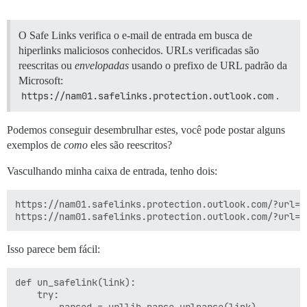
O Safe Links verifica o e-mail de entrada em busca de
hiperlinks maliciosos conhecidos. URLs verificadas são
reescritas ou
envelopadas
usando o prefixo de URL padrão da
Microsoft:
https://nam01.safelinks.protection.outlook.com
.
Podemos conseguir desembrulhar estes, você pode postar alguns
exemplos de
como
eles são reescritos?
Vasculhando minha caixa de entrada, tenho dois:
https://nam01.safelinks.protection.outlook.com/?url=h
Isso parece bem fácil:
def un_safelink(link):

    try:

        parsed = urllib.parse.urlparse(link)
