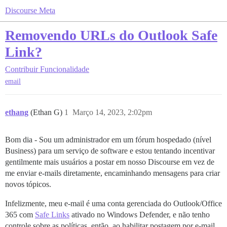
Discourse Meta
Removendo URLs do Outlook Safe
Link?
Contribuir
Funcionalidade
email
ethang
(Ethan G)
1
Março 14, 2023, 2:02pm
Bom dia - Sou um administrador em um fórum hospedado (nível
Business) para um serviço de software e estou tentando incentivar
gentilmente mais usuários a postar em nosso Discourse em vez de
me enviar e-mails diretamente, encaminhando mensagens para criar
novos tópicos.
Infelizmente, meu e-mail é uma conta gerenciada do Outlook/Office
365 com
Safe Links
ativado no Windows Defender, e não tenho
controle sobre as políticas, então, ao habilitar postagem por e-mail