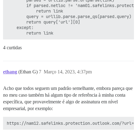
        if parsed.netloc != 'nam01.safelinks.protectio
            return link

        query = urllib.parse.parse_qs(parsed.query)

        return query['url'][0]

    except:

4 curtidas
ethang
(Ethan G)
7
Março 14, 2023, 4:37pm
Acho que todos seguem um padrão semelhante, embora pareça que
no meu caso também há algum tipo de referência à minha conta
específica, que provavelmente é algo de assinatura em nível
empresarial, por exemplo: