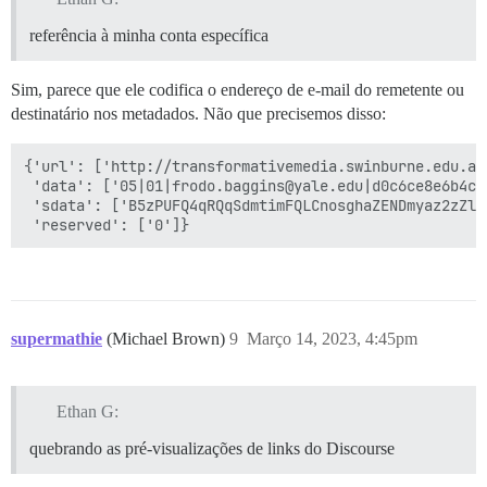
referência à minha conta específica
Sim, parece que ele codifica o endereço de e-mail do remetente ou
destinatário nos metadados. Não que precisemos disso:
{'url': ['http://transformativemedia.swinburne.edu.au/
 'data': ['05|01|frodo.baggins@yale.edu|d0c6ce8e6b4c4
 'sdata': ['B5zPUFQ4qRQqSdmtimFQLCnosghaZENDmyaz2zZlw4
supermathie
(Michael Brown)
9
Março 14, 2023, 4:45pm
Ethan G:
quebrando as pré-visualizações de links do Discourse