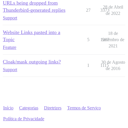
URLs being dropped from
28 de Abril
Thunderbird-generated replies
27
3373
de 2022
Support
Website Links pasted into a
18 de
Topic
5
1207
Setembro de
2021
Feature
Cloak/mask outgoing links?
30 de Agosto
1
1115
de 2016
Support
Início
Categorias
Diretrizes
Termos de Serviço
Política de Privacidade