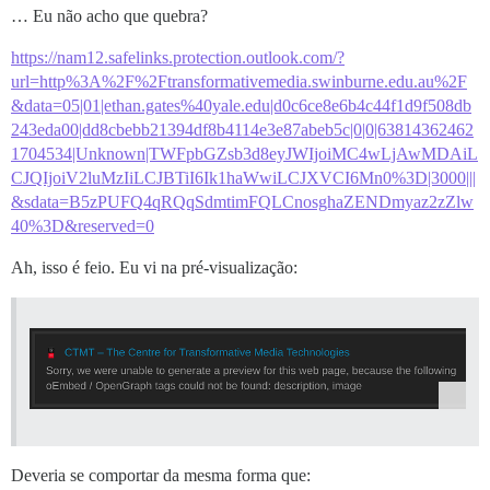
… Eu não acho que quebra?
https://nam12.safelinks.protection.outlook.com/?
url=http%3A%2F%2Ftransformativemedia.swinburne.edu.au%2F
&data=05|01|ethan.gates%40yale.edu|d0c6ce8e6b4c44f1d9f508db
243eda00|dd8cbebb21394df8b4114e3e87abeb5c|0|0|63814362462
1704534|Unknown|TWFpbGZsb3d8eyJWIjoiMC4wLjAwMDAiL
CJQIjoiV2luMzIiLCJBTiI6Ik1haWwiLCJXVCI6Mn0%3D|3000|||
&sdata=B5zPUFQ4qRQqSdmtimFQLCnosghaZENDmyaz2zZlw
40%3D&reserved=0
Ah, isso é feio. Eu vi na pré-visualização:
Deveria se comportar da mesma forma que: