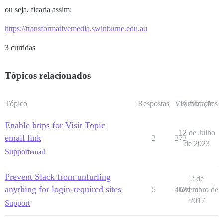
ou seja, ficaria assim:
https://transformativemedia.swinburne.edu.au
3 curtidas
Tópicos relacionados
Tópico
Respostas
Visualizações
Atividade
Enable https for Visit Topic
12 de Julho
email link
2
272
de 2023
Support
email
Prevent Slack from unfurling
2 de
anything for login-required sites
5
4024
Dezembro de
2017
Support