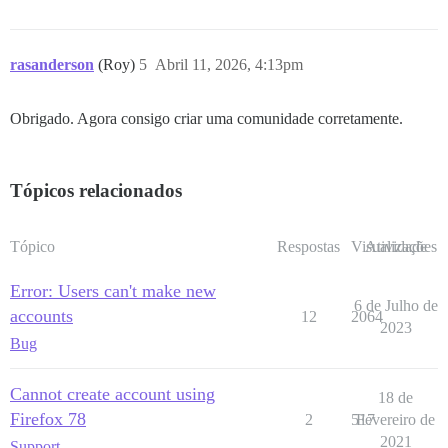
rasanderson
(Roy)
5
Abril 11, 2026, 4:13pm
Obrigado. Agora consigo criar uma comunidade corretamente.
Tópicos relacionados
Tópico
Respostas
Visualizações
Atividade
Error: Users can't make new
6 de Julho de
accounts
12
2064
2023
Bug
Cannot create account using
18 de
Firefox 78
2
517
Fevereiro de
2021
Support