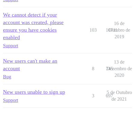
We cannot detect if your
account was created, please
16 de
ensure you have cookies
103
10711
Outubro de
2019
enabled
Support
New users can't make an
13 de
account
8
745
Dezembro de
2020
Bug
New users unable to sign up
5 de Outubro
3
697
de 2021
Support