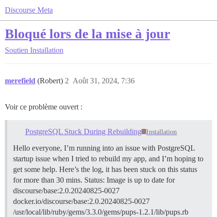
Discourse Meta
Bloqué lors de la mise à jour
Soutien
Installation
merefield
(Robert)
2
Août 31, 2024, 7:36
Voir ce problème ouvert :
PostgreSQL Stuck During Rebuilding
Installation
Hello everyone, I’m running into an issue with PostgreSQL
startup issue when I tried to rebuild my app, and I’m hoping to
get some help. Here’s the log, it has been stuck on this status
for more than 30 mins. Status: Image is up to date for
discourse/base:2.0.20240825-0027
docker.io/discourse/base:2.0.20240825-0027
/usr/local/lib/ruby/gems/3.3.0/gems/pups-1.2.1/lib/pups.rb