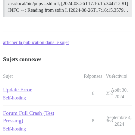
/usr/local/bin/pups --stdin I, [2024-08-26T17:16:15.344712 #1]
INFO -- : Reading from stdin I, [2024-08-26T17:16:15.3579…
afficher la publication dans le sujet
Sujets connexes
Sujet
Réponses
Vues
Activité
Update Error
Août 30,
6
252
2024
Self-hosting
Forum Full Crash (Test
Septembre 4,
Pressing)
8
363
2024
Self-hosting