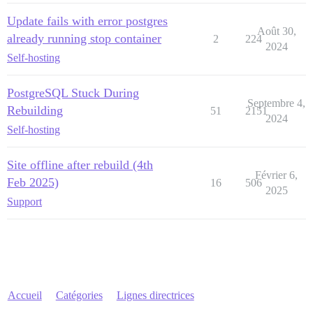
Update fails with error postgres
Août 30,
already running stop container
2
224
2024
Self-hosting
PostgreSQL Stuck During
Septembre 4,
Rebuilding
51
2151
2024
Self-hosting
Site offline after rebuild (4th
Février 6,
Feb 2025)
16
506
2025
Support
Accueil
Catégories
Lignes directrices