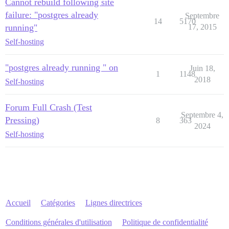
Cannot rebuild following site
failure: "postgres already
Septembre
14
5170
running"
17, 2015
Self-hosting
"postgres already running " on
Juin 18,
1
1148
2018
Self-hosting
Forum Full Crash (Test
Septembre 4,
Pressing)
8
363
2024
Self-hosting
Accueil
Catégories
Lignes directrices
Conditions générales d'utilisation
Politique de confidentialité