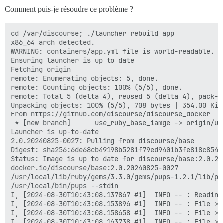
Comment puis-je résoudre ce problème ?
cd /var/discourse; ./launcher rebuild app

x86_64 arch detected.

WARNING: containers/app.yml file is world-readable. Y
Ensuring launcher is up to date

Fetching origin

remote: Enumerating objects: 5, done.

remote: Counting objects: 100% (5/5), done.

remote: Total 5 (delta 4), reused 5 (delta 4), pack-re
Unpacking objects: 100% (5/5), 708 bytes | 354.00 KiB/
From https://github.com/discourse/discourse_docker

 * [new branch]      use_ruby_base_iamge -> origin/use
Launcher is up-to-date

2.0.20240825-0027: Pulling from discourse/base

Digest: sha256:6de68cb49198b5281f79ed9401b3fe818c854d
Status: Image is up to date for discourse/base:2.0.202
docker.io/discourse/base:2.0.20240825-0027

/usr/local/lib/ruby/gems/3.3.0/gems/pups-1.2.1/lib/pup
/usr/local/bin/pups --stdin

I, [2024-08-30T10:43:08.137867 #1]  INFO -- : Reading 
I, [2024-08-30T10:43:08.153896 #1]  INFO -- : File > 
I, [2024-08-30T10:43:08.158658 #1]  INFO -- : File > 
I, [2024-08-30T10:43:08.163738 #1]  INFO -- : File > 