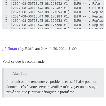
I, [2024-08-30T10:43:08.168052 #1]  INFO -- : File > 
I, [2024-08-30T10:43:08.172457 #1]  INFO -- : File > 
I, [2024-08-30T10:43:08.174093 #1]  INFO -- : Replaci
I, [2024-08-30T10:43:08.175183 #1]  INFO -- : Replaci
I, [2024-08-30T10:43:08.176038 #1]  INFO -- : Replaci
I, [2024-08-30T10:43:08.176655 #1]  INFO -- : Replaci
I, [2024-08-30T10:43:08.177311 #1]  INFO -- : Replaci
I, [2024-08-30T10:43:08.177951 #1]  INFO -- : Replaci
I, [2024-08-30T10:43:08.178500 #1]  INFO -- : Replaci
I, [2024-08-30T10:43:08.179353 #1]  INFO -- : Replaci
I, [2024-08-30T10:43:08.179971 #1]  INFO -- : Replaci
pfaffman
(Jay Pfaffman)
2
Août 30, 2024, 11:09
I, [2024-08-30T10:43:08.180883 #1]  INFO -- : Replaci
I, [2024-08-30T10:43:08.181605 #1]  INFO -- : Replaci
I, [2024-08-30T10:43:08.182323 #1]  INFO -- : Replaci
Voici ce que je recommande
I, [2024-08-30T10:43:08.182939 #1]  INFO -- : > if [ 
  /root/install_postgres &amp;&amp; rm -f /root/instal
elif [ -e /shared/postgres_run/.s.PGSQL.5432 ]; then

Alan Tan:
  socat /dev/null UNIX-CONNECT:/shared/postgres_run/.
fi

Pour quiconque rencontre ce problème et est à l’aise pour me
donner accès à votre serveur, veuillez m’envoyer un message
2024/08/30 10:43:08 socat[28] E connect(, AF=1 "/shar
privé afin que je puisse déboguer le problème.
I, [2024-08-30T10:43:08.270928 #1]  INFO -- : Generat
Generation complete.

I, [2024-08-30T10:43:08.271543 #1]  INFO -- : > HOME=