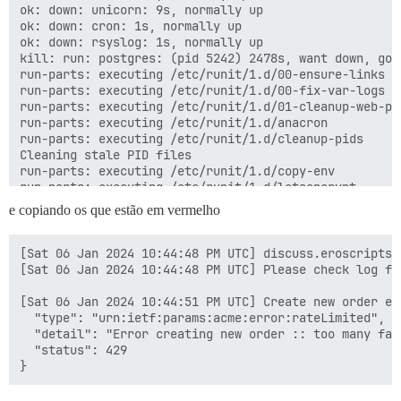
ok: down: unicorn: 9s, normally up

ok: down: cron: 1s, normally up

ok: down: rsyslog: 1s, normally up

kill: run: postgres: (pid 5242) 2478s, want down, got 
run-parts: executing /etc/runit/1.d/00-ensure-links

run-parts: executing /etc/runit/1.d/00-fix-var-logs

run-parts: executing /etc/runit/1.d/01-cleanup-web-pid
run-parts: executing /etc/runit/1.d/anacron

run-parts: executing /etc/runit/1.d/cleanup-pids

Cleaning stale PID files

run-parts: executing /etc/runit/1.d/copy-env

run-parts: executing /etc/runit/1.d/letsencrypt

[Sat 06 Jan 2024 10:44:40 PM UTC] Using CA: https://a
e copiando os que estão em vermelho
[Sat 06 Jan 2024 10:44:40 PM UTC] Single domain='disc
[Sat 06 Jan 2024 10:44:41 PM UTC] Getting domain auth
[Sat 06 Jan 2024 10:44:43 PM UTC] Getting webroot for
[Sat 06 Jan 2024 10:44:48 PM UTC] discuss.eroscripts.
[Sat 06 Jan 2024 10:44:43 PM UTC] Verifying: discuss.e
[Sat 06 Jan 2024 10:44:48 PM UTC] Please check log fi
[Sat 06 Jan 2024 10:44:44 PM UTC] Pending, The CA is 
[Sat 06 Jan 2024 10:44:48 PM UTC] discuss.eroscripts.
[Sat 06 Jan 2024 10:44:51 PM UTC] Create new order er
[Sat 06 Jan 2024 10:44:48 PM UTC] Please check log fi
  "type": "urn:ietf:params:acme:error:rateLimited",

Can't open ca.cer for reading, No such file or directo
  "detail": "Error creating new order :: too many fai
139736654603584:error:02001002:system library:fopen:N
  "status": 429

139736654603584:error:2006D080:BIO routines:BIO_new_f
unable to load certificate

Error loading file /dev/fd/63
