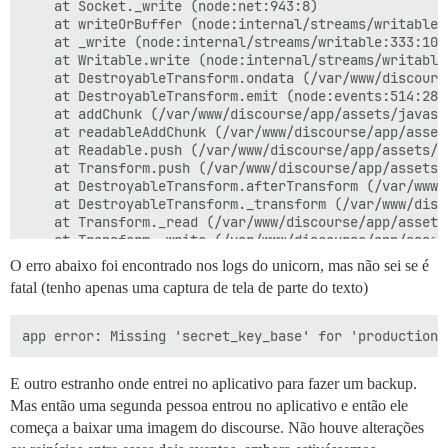
    at Socket._write (node:net:943:8)

    at writeOrBuffer (node:internal/streams/writable:3
    at _write (node:internal/streams/writable:333:10)

    at Writable.write (node:internal/streams/writable:
    at DestroyableTransform.ondata (/var/www/discours
    at DestroyableTransform.emit (node:events:514:28)

    at addChunk (/var/www/discourse/app/assets/javasc
    at readableAddChunk (/var/www/discourse/app/asset
    at Readable.push (/var/www/discourse/app/assets/j
    at Transform.push (/var/www/discourse/app/assets/
    at DestroyableTransform.afterTransform (/var/www/
    at DestroyableTransform._transform (/var/www/disc
    at Transform._read (/var/www/discourse/app/assets
    at Transform._write (/var/www/discourse/app/asset
    at doWrite (/var/www/discourse/app/assets/javascr
O erro abaixo foi encontrado nos logs do unicorn, mas não sei se é
    at writeOrBuffer (/var/www/discourse/app/assets/j
fatal (tenho apenas uma captura de tela de parte do texto)
    at Writable.write (/var/www/discourse/app/assets/
    at UI.write (/var/www/discourse/app/assets/javasc
    at UI.writeLine (/var/www/discourse/app/assets/ja
    at UI.writeInfoLine (/var/www/discourse/app/asset
    at Class._handleProgress (/var/www/discourse/app/
E outro estranho onde entrei no aplicativo para fazer um backup.
    at listOnTimeout (node:internal/timers:569:17)

    at process.processTimers (node:internal/timers:512
Mas então uma segunda pessoa entrou no aplicativo e então ele
  errno: -32,

começa a baixar uma imagem do discourse. Não houve alterações
  code: 'EPIPE',
