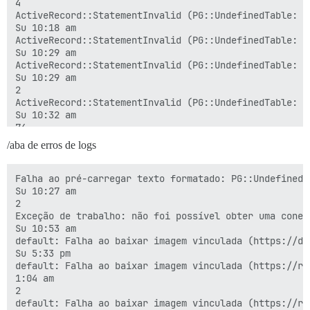
4

ActiveRecord::StatementInvalid (PG::UndefinedTable: E
Su 10:18 am

ActiveRecord::StatementInvalid (PG::UndefinedTable: E
Su 10:29 am

ActiveRecord::StatementInvalid (PG::UndefinedTable: E
Su 10:29 am

2

ActiveRecord::StatementInvalid (PG::UndefinedTable: E
Su 10:32 am

74

ActiveRecord::StatementInvalid (PG::UndefinedTable: E
/aba de erros de logs
Su 10:33 am

ActiveRecord::StatementInvalid (PG::UndefinedTable: E
Su 10:33 am

Falha ao pré-carregar texto formatado: PG::UndefinedT
3

Su 10:27 am

ActiveRecord::StatementInvalid (PG::UndefinedTable: E
2

Su 10:33 am

Exceção de trabalho: não foi possível obter uma conex
8

Su 10:53 am

ActiveRecord::StatementInvalid (PG::UndefinedTable: E
default: Falha ao baixar imagem vinculada (https://di
Su 10:33 am

Su 5:33 pm

15

default: Falha ao baixar imagem vinculada (https://ru
ActiveRecord::StatementInvalid (PG::UndefinedTable: E
1:04 am

Su 10:34 am

2

29
