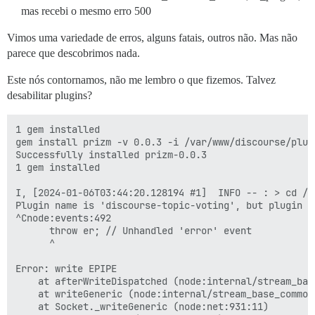
mas recebi o mesmo erro 500
Vimos uma variedade de erros, alguns fatais, outros não. Mas não
parece que descobrimos nada.
Este nós contornamos, não me lembro o que fizemos. Talvez
desabilitar plugins?
1 gem installed

gem install prizm -v 0.0.3 -i /var/www/discourse/plug
Successfully installed prizm-0.0.3

1 gem installed

I, [2024-01-06T03:44:20.128194 #1]  INFO -- : > cd /v
Plugin name is 'discourse-topic-voting', but plugin d
^Cnode:events:492

      throw er; // Unhandled 'error' event

      ^

Error: write EPIPE

    at afterWriteDispatched (node:internal/stream_base
    at writeGeneric (node:internal/stream_base_commons
    at Socket._writeGeneric (node:net:931:11)
