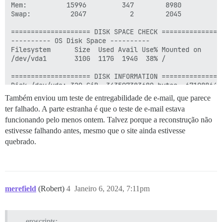
Mem:          15996         347        8980          
Swap:          2047           2        2045

==================== DISK SPACE CHECK ================
---------- OS Disk Space ----------

Filesystem      Size  Used Avail Use% Mounted on

/dev/vda1       310G  117G  194G  38% /

==================== DISK INFORMATION ================
Disk /dev/vda: 320 GiB, 343597383680 bytes, 671088640 
Units: sectors of 1 * 512 = 512 bytes

Também enviou um teste de entregabilidade de e-mail, que parece
Sector size (logical/physical): 512 bytes / 512 bytes

ter falhado. A parte estranha é que o teste de e-mail estava
I/O size (minimum/optimal): 512 bytes / 512 bytes

funcionando pelo menos ontem. Talvez porque a reconstrução não
Disklabel type: gpt

Disk identifier: 3D5B5FC8-E964-4310-AC68-89DD2E51D6D4

estivesse falhando antes, mesmo que o site ainda estivesse
quebrado.
Device      Start       End   Sectors   Size Type

/dev/vda1  227328 671088606 670861279 319.9G Linux fil
/dev/vda14   2048     10239      8192     4M BIOS boot
/dev/vda15  10240    227327    217088   106M Microsoft
merefield
(Robert)
4
Janeiro 6, 2024, 7:11pm
Partition table entries are not in disk order.

eroscripts: