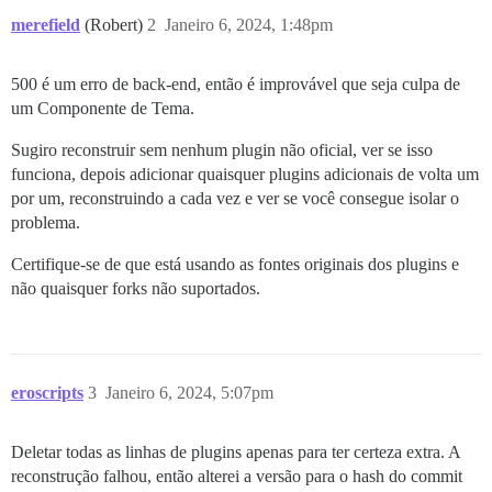
        from /usr/local/lib/ruby/gems/3.2.0/gems/pups
merefield
(Robert)
2
Janeiro 6, 2024, 1:48pm
        from /usr/local/lib/ruby/gems/3.2.0/gems/pups
        from /usr/local/lib/ruby/gems/3.2.0/gems/pups
        from /usr/local/lib/ruby/gems/3.2.0/gems/pups
500 é um erro de back-end, então é improvável que seja culpa de
        from /usr/local/lib/ruby/gems/3.2.0/gems/pups
um Componente de Tema.
        from /usr/local/lib/ruby/gems/3.2.0/gems/pups
        from /usr/local/lib/ruby/gems/3.2.0/gems/pups
        from /usr/local/lib/ruby/gems/3.2.0/gems/pups
Sugiro reconstruir sem nenhum plugin não oficial, ver se isso
        from /usr/local/lib/ruby/gems/3.2.0/gems/pups
funciona, depois adicionar quaisquer plugins adicionais de volta um
        from /usr/local/bin/pups:25:in `load'

por um, reconstruindo a cada vez e ver se você consegue isolar o
        from /usr/local/bin/pups:25:in `<main>'

problema.
sha256:da4950febbafda88432e357e0bd7cc8e0ba528b750569e6
18c1a3ab556d2c4ddca2cf35a934fba94d748e48c1e09907ca16e1
Certifique-se de que está usando as fontes originais dos plugins e
Removing old container

+ /usr/bin/docker rm app

não quaisquer forks não suportados.
eroscripts
3
Janeiro 6, 2024, 5:07pm
Deletar todas as linhas de plugins apenas para ter certeza extra. A
reconstrução falhou, então alterei a versão para o hash do commit