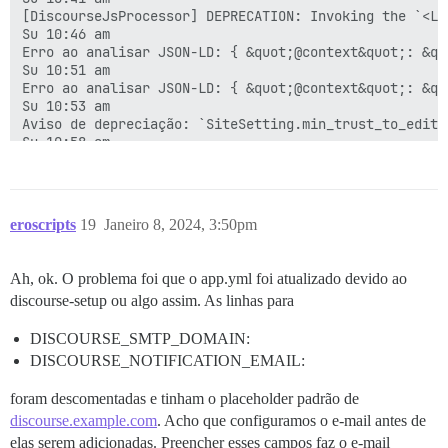
Su 10:35 am

553

ActiveRecord::StatementInvalid (PG::UndefinedTable: E
Su 10:35 am

36

eroscripts
19
Janeiro 8, 2024, 3:50pm
Ah, ok. O problema foi que o app.yml foi atualizado devido ao
discourse-setup ou algo assim. As linhas para
DISCOURSE_SMTP_DOMAIN:
DISCOURSE_NOTIFICATION_EMAIL:
foram descomentadas e tinham o placeholder padrão de
discourse.example.com
. Acho que configuramos o e-mail antes de
elas serem adicionadas. Preencher esses campos faz o e-mail