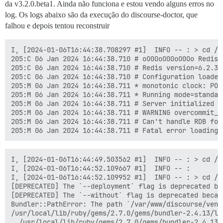
da v3.2.0.beta1. Ainda não funciona e estou vendo alguns erros no
log. Os logs abaixo são da execução do discourse-doctor, que
falhou e depois tentou reconstruir
I, [2024-01-06T16:44:38.708297 #1]  INFO -- : > cd /v
205:C 06 Jan 2024 16:44:38.710 # oO0OoO0OoO0Oo Redis 
205:C 06 Jan 2024 16:44:38.710 # Redis version=6.2.3,
205:C 06 Jan 2024 16:44:38.710 # Configuration loaded

205:M 06 Jan 2024 16:44:38.711 * monotonic clock: POSI
205:M 06 Jan 2024 16:44:38.711 * Running mode=standalo
205:M 06 Jan 2024 16:44:38.711 # Server initialized

205:M 06 Jan 2024 16:44:38.711 # WARNING overcommit_m
205:M 06 Jan 2024 16:44:38.711 # Can't handle RDB form
I, [2024-01-06T16:44:49.503562 #1]  INFO -- : > cd /v
I, [2024-01-06T16:44:52.109667 #1]  INFO -- : 

I, [2024-01-06T16:44:52.109952 #1]  INFO -- : > cd /v
[DEPRECATED] The `--deployment` flag is deprecated be
[DEPRECATED] The `--without` flag is deprecated becau
Bundler::PathError: The path `/var/www/discourse/vend
/usr/local/lib/ruby/gems/2.7.0/gems/bundler-2.4.13/li
  /usr/local/lib/ruby/gems/2.7.0/gems/bundler-2.4.13/