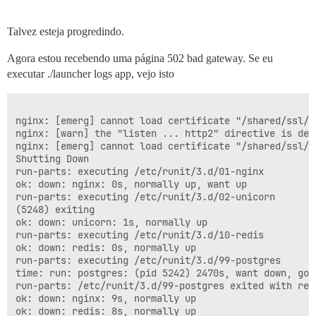
Talvez esteja progredindo.
Agora estou recebendo uma página 502 bad gateway. Se eu
executar ./launcher logs app, vejo isto
nginx: [emerg] cannot load certificate "/shared/ssl/d
nginx: [warn] the "listen ... http2" directive is dep
nginx: [emerg] cannot load certificate "/shared/ssl/d
Shutting Down

run-parts: executing /etc/runit/3.d/01-nginx

ok: down: nginx: 0s, normally up, want up

run-parts: executing /etc/runit/3.d/02-unicorn

(5248) exiting

ok: down: unicorn: 1s, normally up

run-parts: executing /etc/runit/3.d/10-redis

ok: down: redis: 0s, normally up

run-parts: executing /etc/runit/3.d/99-postgres

time: run: postgres: (pid 5242) 2470s, want down, got 
run-parts: /etc/runit/3.d/99-postgres exited with retu
ok: down: nginx: 9s, normally up

ok: down: redis: 8s, normally up
