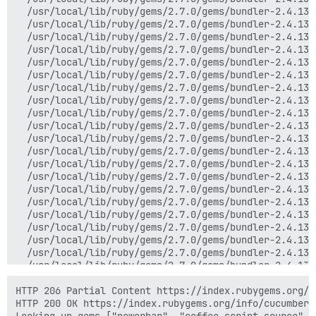
  /usr/local/lib/ruby/gems/2.7.0/gems/bundler-2.4.13/
  /usr/local/lib/ruby/gems/2.7.0/gems/bundler-2.4.13/
  /usr/local/lib/ruby/gems/2.7.0/gems/bundler-2.4.13/
  /usr/local/lib/ruby/gems/2.7.0/gems/bundler-2.4.13/
  /usr/local/lib/ruby/gems/2.7.0/gems/bundler-2.4.13/
  /usr/local/lib/ruby/gems/2.7.0/gems/bundler-2.4.13/
  /usr/local/lib/ruby/gems/2.7.0/gems/bundler-2.4.13/
  /usr/local/lib/ruby/gems/2.7.0/gems/bundler-2.4.13/
  /usr/local/lib/ruby/gems/2.7.0/gems/bundler-2.4.13/
  /usr/local/lib/ruby/gems/2.7.0/gems/bundler-2.4.13/
  /usr/local/lib/ruby/gems/2.7.0/gems/bundler-2.4.13/
  /usr/local/lib/ruby/gems/2.7.0/gems/bundler-2.4.13/
  /usr/local/lib/ruby/gems/2.7.0/gems/bundler-2.4.13/
  /usr/local/lib/ruby/gems/2.7.0/gems/bundler-2.4.13/
  /usr/local/lib/ruby/gems/2.7.0/gems/bundler-2.4.13/
  /usr/local/lib/ruby/gems/2.7.0/gems/bundler-2.4.13/
  /usr/local/lib/ruby/gems/2.7.0/gems/bundler-2.4.13/
  /usr/local/lib/ruby/gems/2.7.0/gems/bundler-2.4.13/
  /usr/local/lib/ruby/gems/2.7.0/gems/bundler-2.4.13/
  /usr/local/lib/ruby/gems/2.7.0/gems/bundler-2.4.13/
  /usr/local/lib/ruby/gems/2.7.0/gems/bundler-2.4.13/
  /usr/local/lib/ruby/gems/2.7.0/gems/bundler-2.4.13/
  /usr/local/lib/ruby/gems/2.7.0/gems/bundler-2.4.13/
HTTP 206 Partial Content https://index.rubygems.org/in
  /usr/local/lib/ruby/gems/2.7.0/gems/bundler-2.4.13/
HTTP 200 OK https://index.rubygems.org/info/cucumber-t
 /usr/local/lib/ruby/gems/2.7.0/gems/bundler-2.4.13/l
Looking up gems ["powerbar", "coffee-script-source", 