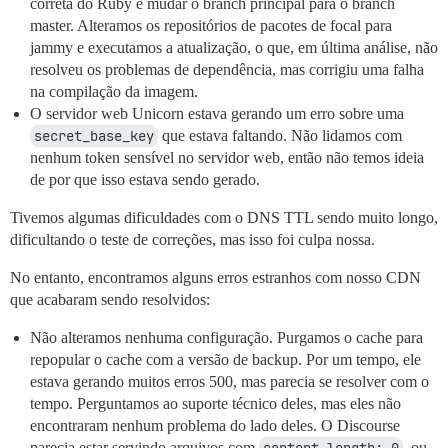
correta do Ruby e mudar o branch principal para o branch
master. Alteramos os repositórios de pacotes de focal para
jammy e executamos a atualização, o que, em última análise, não
resolveu os problemas de dependência, mas corrigiu uma falha
na compilação da imagem.
O servidor web Unicorn estava gerando um erro sobre uma
secret_base_key
que estava faltando. Não lidamos com
nenhum token sensível no servidor web, então não temos ideia
de por que isso estava sendo gerado.
Tivemos algumas dificuldades com o DNS TTL sendo muito longo,
dificultando o teste de correções, mas isso foi culpa nossa.
No entanto, encontramos alguns erros estranhos com nosso CDN
que acabaram sendo resolvidos:
Não alteramos nenhuma configuração. Purgamos o cache para
repopular o cache com a versão de backup. Por um tempo, ele
estava gerando muitos erros 500, mas parecia se resolver com o
tempo. Perguntamos ao suporte técnico deles, mas eles não
encontraram nenhum problema do lado deles. O Discourse
parecia estar servindo arquivos com
, ou