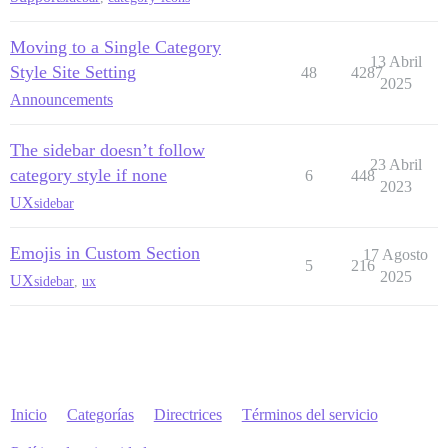
Moving to a Single Category
13 Abril
Style Site Setting
48
4287
2025
Announcements
The sidebar doesn’t follow
23 Abril
category style if none
6
448
2023
UX
sidebar
Emojis in Custom Section
17 Agosto
5
216
2025
UX
sidebar
,
ux
Inicio
Categorías
Directrices
Términos del servicio