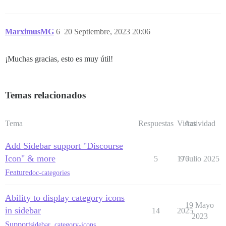
MarximusMG
6
20 Septiembre, 2023 20:06
¡Muchas gracias, esto es muy útil!
Temas relacionados
Tema
Respuestas
Vistas
Actividad
Add Sidebar support "Discourse
Icon" & more
5
176
9 Julio 2025
Feature
doc-categories
Ability to display category icons
19 Mayo
in sidebar
14
2025
2023
Support
sidebar
,
category-icons