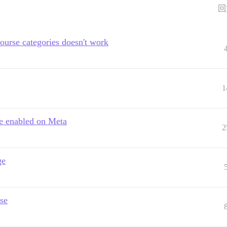
回
ourse categories doesn't work
1
re enabled on Meta
2
ge
se