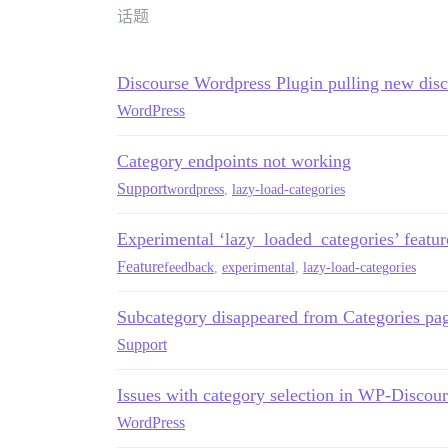
话题
Discourse Wordpress Plugin pulling new disc
WordPress
Category endpoints not working
Support
wordpress
,
lazy-load-categories
Experimental ‘lazy_loaded_categories’ featu
Feature
feedback
,
experimental
,
lazy-load-categories
Subcategory disappeared from Categories pa
Support
Issues with category selection in WP-Discour
WordPress