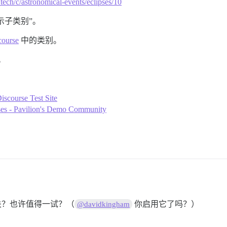
.tech/c/astronomical-events/eclipses/10
“显示子类别”。
ourse
中的类别。
。
iscourse Test Site
pses - Pavilion's Demo Community
关？也许值得一试？（
你启用它了吗？）
@davidkingham