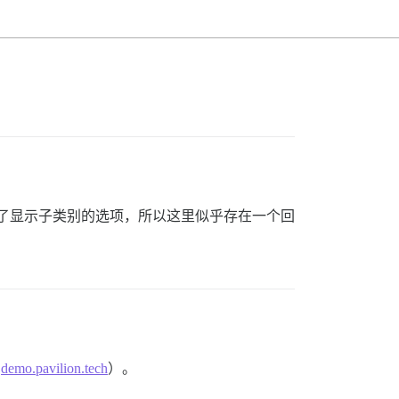
中勾选了显示子类别的选项，所以这里似乎存在一个回
到
demo.pavilion.tech
）。