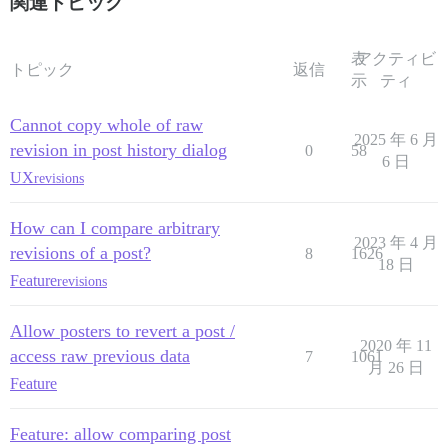
関連トピック
表
アクティビ
トピック
返信
示
ティ
Cannot copy whole of raw
2025 年 6 月
revision in post history dialog
0
58
6 日
UX
revisions
How can I compare arbitrary
2023 年 4 月
revisions of a post?
8
1626
18 日
Feature
revisions
Allow posters to revert a post /
2020 年 11
access raw previous data
7
1061
月 26 日
Feature
Feature: allow comparing post