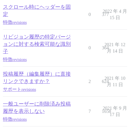
スクロール時にヘッダーを固
2022 年 4 月
定
0
377
15 日
特徴
revisions
リビジョン履歴の特定バージ
ョンに対する検索可能な識別
2021 年 12
0
364
子
月 14 日
特徴
revisions
投稿履歴（編集履歴）に直接
2021 年 10
リンクできますか？
2
624
月 11 日
サポート
revisions
一般ユーザーに削除済み投稿
2021 年 9 月
履歴を表示しない
7
1658
17 日
特徴
revisions