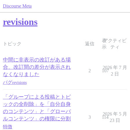
Discourse Meta
revisions
表
アクティビ
トピック
返信
示
ティ
中間に非表示の改訂がある場
合、改訂間の差分が表示され
2026 年 7 月
2
107
なくなりました
2 日
バグ
revisions
「グループによる投稿とトピ
ックの全削除」を「自分自身
のコンテンツ」と「グローバ
2026 年 5 月
3
114
ルコンテンツ」の権限に分割
23 日
特徴