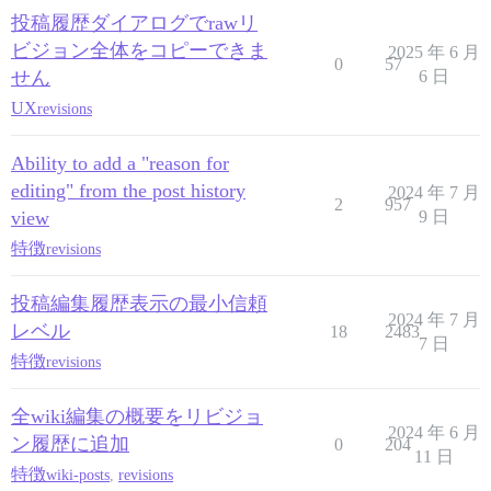
投稿履歴ダイアログでrawリ
ビジョン全体をコピーできま
2025 年 6 月
0
57
せん
6 日
UX
revisions
Ability to add a "reason for
editing" from the post history
2024 年 7 月
2
957
view
9 日
特徴
revisions
投稿編集履歴表示の最小信頼
2024 年 7 月
レベル
18
2483
7 日
特徴
revisions
全wiki編集の概要をリビジョ
2024 年 6 月
ン履歴に追加
0
204
11 日
特徴
wiki-posts
,
revisions