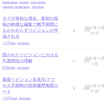
moderation
,
groups
,
trust-levels
,
category-moderators
,
revisions
タグが有効な場合、最初の投
稿の軽微な編集で猶予期間に
2026 年 5 月
もかかわらずリビジョンが作
4
170
20 日
成される
バグ
tags
,
revisions
隠されたリビジョンにおける
2026 年 3 月
不透明性の理解
1
103
2 日
UX
fixed
,
revisions
最新リビジョン非表示/アク
セス不能時の投稿履歴無限ロ
2024 年 8 月
9
636
ード
27 日
バグ
fixed
,
revisions