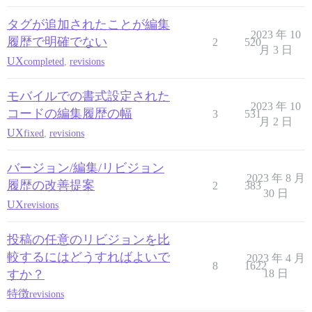
タグが追加されたことが編集
2023 年 10
履歴で明確でない
2
520
月 3 日
UX
completed
,
revisions
モバイルでの書式設定された
2023 年 10
コードの編集履歴の幅
3
531
月 2 日
UX
fixed
,
revisions
バージョン/編集/リビジョン
2023 年 8 月
履歴の改善提案
2
383
30 日
UX
revisions
投稿の任意のリビジョンを比
較するにはどうすればよいで
2023 年 4 月
8
1622
すか？
18 日
特徴
revisions