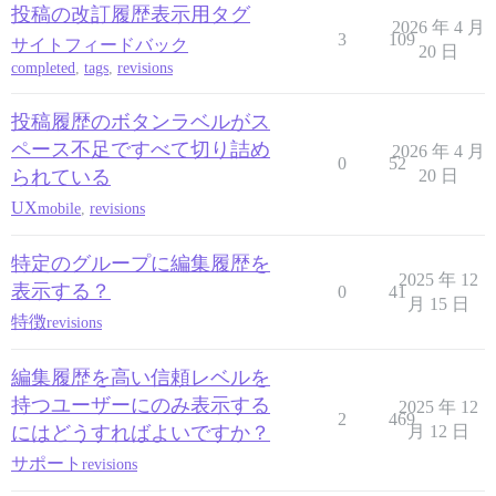
投稿の改訂履歴表示用タグ
2026 年 4 月
3
109
サイトフィードバック
20 日
completed
,
tags
,
revisions
投稿履歴のボタンラベルがス
ペース不足ですべて切り詰め
2026 年 4 月
0
52
られている
20 日
UX
mobile
,
revisions
特定のグループに編集履歴を
2025 年 12
表示する？
0
41
月 15 日
特徴
revisions
編集履歴を高い信頼レベルを
持つユーザーにのみ表示する
2025 年 12
2
469
にはどうすればよいですか？
月 12 日
サポート
revisions