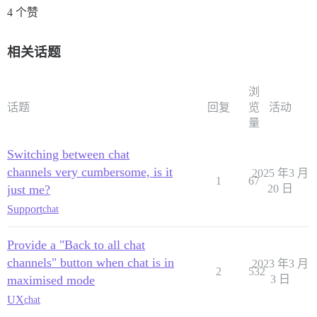
4 个赞
相关话题
浏
话题
回复
览
活动
量
Switching between chat
channels very cumbersome, is it
2025 年3 月
1
67
just me?
20 日
Support
chat
Provide a "Back to all chat
channels" button when chat is in
2023 年3 月
2
532
maximised mode
3 日
UX
chat