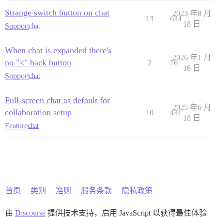
Strange switch button on chat
2023 年8 月
13
634
18 日
Support
chat
When chat is expanded there's
2026 年1 月
no "<" back button
2
76
16 日
Support
chat
Full-screen chat as default for
2025 年6 月
collaboration setup
10
431
18 日
Feature
chat
首页
类别
准则
服务条款
隐私政策
由
Discourse
提供技术支持，启用 JavaScript 以获得最佳体验