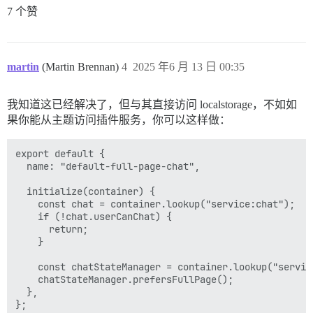
7 个赞
martin
(Martin Brennan)
4
2025 年6 月 13 日 00:35
我知道这已经解决了，但与其直接访问 localstorage，不如如
果你能从主题访问插件服务，你可以这样做：
export default {

  name: "default-full-page-chat",

  initialize(container) {

    const chat = container.lookup("service:chat");

    if (!chat.userCanChat) {

      return;

    }

    const chatStateManager = container.lookup("servic
    chatStateManager.prefersFullPage();

  },
