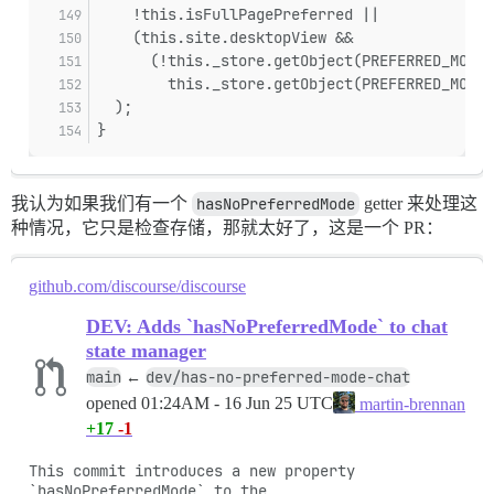
    !this.isFullPagePreferred ||
    (this.site.desktopView &&
      (!this._store.getObject(PREFERRED_MODE_
        this._store.getObject(PREFERRED_MODE_
  );
}
我认为如果我们有一个
hasNoPreferredMode
getter 来处理这
种情况，它只是检查存储，那就太好了，这是一个 PR：
github.com/discourse/discourse
DEV: Adds `hasNoPreferredMode` to chat
state manager
main
dev/has-no-preferred-mode-chat
←
opened
01:24AM - 16 Jun 25 UTC
martin-brennan
+17
-1
This commit introduces a new property 
`hasNoPreferredMode` to the
