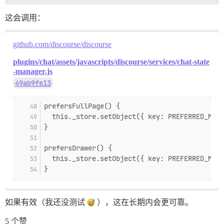
这会调用：
github.com/discourse/discourse
plugins/chat/assets/javascripts/discourse/services/chat-state
-manager.js
49ab9fe13
prefersFullPage() {
  this._store.setObject({ key: PREFERRED_MODE
}
prefersDrawer() {
  this._store.setObject({ key: PREFERRED_MODE
}
如果有效（我还没测试
），这在长期内会更可靠。
5 个赞