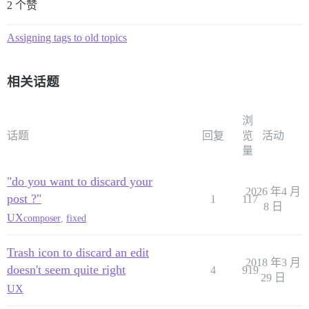
2 个赞
Assigning tags to old topics
相关话题
浏
话题
回复
览
活动
量
"do you want to discard your
2026 年4 月
post ?"
1
117
8 日
UX
composer
,
fixed
Trash icon to discard an edit
2018 年3 月
doesn't seem quite right
4
919
29 日
UX