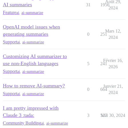
Août 29,
AI summaries
31
1956
2024
Feature
ai
,
ai-summarize
OpenAI model issues when
Mars 12,
generating summaries
0
251
2024
Support
ai
,
ai-summarize
Customizing AI summarizer to
Février 16,
use non-English languages
5
241
2026
Support
ai
,
ai-summarize
How to remove AI-summary?
Janvier 21,
0
664
2024
Support
ai
,
ai-summarize
I am pretty impressed with
Claude 3 :tada:
3
527
Mai 30, 2024
Community Building
ai
,
ai-summarize