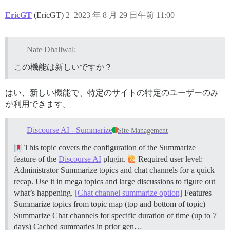
EricGT
(EricGT)
2
2023 年 8 月 29 日午前 11:00
Nate Dhaliwal:
この機能は新しいですか？
はい、新しい機能で、特定のサイトの特定のユーザーのみ
が利用できます。
Discourse AI - Summarize
Site Management
This topic covers the configuration of the Summarize
feature of the
Discourse AI
plugin.
Required user level:
Administrator Summarize topics and chat channels for a quick
recap. Use it in mega topics and large discussions to figure out
what’s happening.
[Chat channel summarize option]
Features
Summarize topics from topic map (top and bottom of topic)
Summarize Chat channels for specific duration of time (up to 7
days) Cached summaries in prior gen…