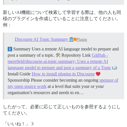
新しいAI機能について検索して学習する際は、他の人も同
様のプラグインを作成していることに注意してください。
例：
Discourse AI Topic Summary
Plugin
Summary Uses a remote AI language model to prepare and
post a summary of a topic.
Repository Link
GitHub -
merefield/discourse-ai-topic-summary: Uses a remote AI
language model to prepare and post a summary of a Topic
Install Guide
How to install plugins in Discourse
Sponsorship Please consider becoming an ongoing
sponsor of
my open source work
at a level that suits your or your
organisation’s resources and needs to en…
したがって、必要に応じて正しいものを参照するようにし
てください。
「いいね！」 3