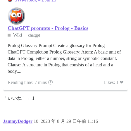
ChatGPT prompts - Prolog - Basics
Wiki
chatgpt
Prolog Glossary Prompt Create a glossary for Prolog
ChatGPT Completion Prolog Glossary: Atom: A basic unit of
data in Prolog, either a number, string or symbolic constant.
Clause: A structure in Prolog that consists of a head and a
body,...
Reading time: 7 mins 🕑
Likes: 1 ❤
「いいね！」 1
JammyDodger
10
2023 年 8 月 29 日午前 11:16