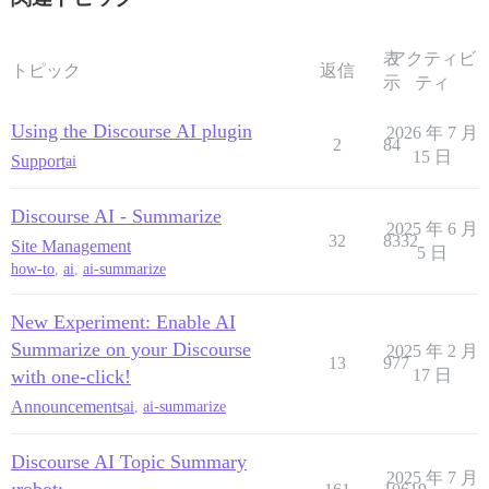
表
アクティビ
トピック
返信
示
ティ
Using the Discourse AI plugin
2026 年 7 月
2
84
15 日
Support
ai
Discourse AI - Summarize
2025 年 6 月
32
8332
Site Management
5 日
how-to
,
ai
,
ai-summarize
New Experiment: Enable AI
Summarize on your Discourse
2025 年 2 月
13
977
with one-click!
17 日
Announcements
ai
,
ai-summarize
Discourse AI Topic Summary
2025 年 7 月
:robot: