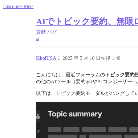
Discourse Meta
AIでトピック要約、無限
貢献
バグ
ai
KhoiUSA
1
2025 年 5 月 10 日午後 1:48
こんにちは、最近フォーラムの
トピック要約
の他のAIツール（要約gistやAIコンポー
以下は、トピック要約モーダルがハングして