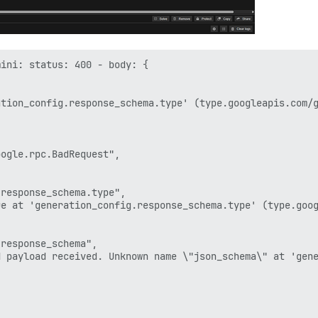
ini: status: 400 - body: {

tion_config.response_schema.type' (type.googleapis.com/g
ogle.rpc.BadRequest",

response_schema.type",

e at 'generation_config.response_schema.type' (type.goog
response_schema",

 payload received. Unknown name \"json_schema\" at 'gene