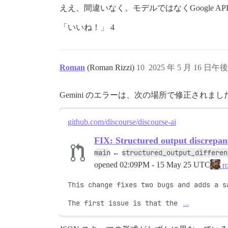
ええ、間違いなく。モデルではなくGoogle
「いいね！」 4
Roman
(Roman Rizzi)
10
2025 年 5 月 16 日午後 
Gemini のエラーは、次の場所で修正されまし
github.com/discourse/discourse-ai
FIX: Structured output discrepan
main
structured_output_differen
←
opened
02:09PM - 15 May 25 UTC
ro
This change fixes two bugs and adds a sa
The first issue is that the 
…