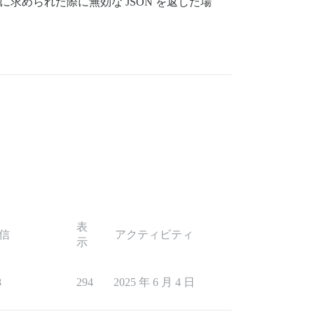
に求められた際に無効な JSON を返した場
表
信
アクティビティ
示
8
294
2025 年 6 月 4 日