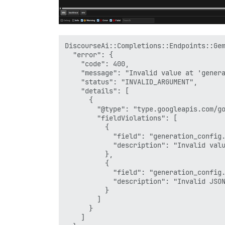
DiscourseAi::Completions::Endpoints::Gem
  "error": {

    "code": 400,

    "message": "Invalid value at 'genera
    "status": "INVALID_ARGUMENT",

    "details": [

      {

        "@type": "type.googleapis.com/go
        "fieldViolations": [

          {

            "field": "generation_config.
            "description": "Invalid valu
          },

          {

            "field": "generation_config.
            "description": "Invalid JSON
          }

        ]

      }

    ]
