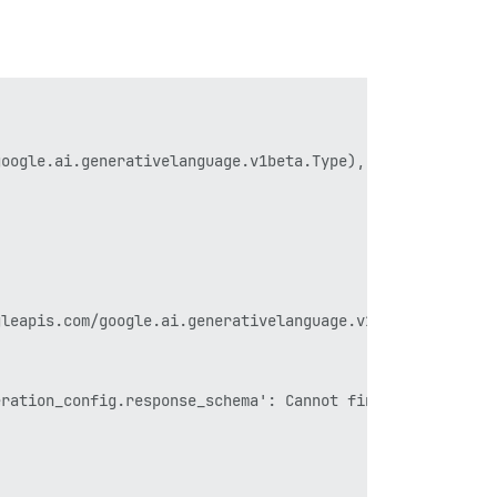
oogle.ai.generativelanguage.v1beta.Type), \"json_schema\
leapis.com/google.ai.generativelanguage.v1beta.Type), \"
ration_config.response_schema': Cannot find field."
