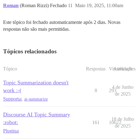
Roman
(Roman Rizzi) Fechado
11
Maio 19, 2025, 11:00am
Este tópico foi fechado automaticamente após 2 dias. Novas
respostas não são mais permitidas.
Tópicos relacionados
Tópico
Respostas
Visualizações
Atividade
Topic Summarization doesn't
4 de Junho
work :-(
8
293
de 2025
Support
ai
,
ai-summarize
Discourse AI Topic Summary
18 de Julho
:robot:
161
10622
de 2025
Plugin
ai