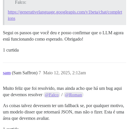
Falco:
https://generativelanguage.googleapis.com/v1beta/chat/complet
ions
Segui os passos que você deu e posso confirmar que o LLM agora
está funcionando como esperado. Obrigado!
1 curtida
sam
(Sam Saffron)
7
Maio 12, 2025, 2:12am
Muito feliz que foi resolvido, mas ainda acho que há um bug aqui
que devemos resolver
/
@Falco
@Roman
As coisas talvez devessem ter um fallback se, por qualquer motivo,
um modelo disser que retornará JSON, mas não o fizer. Esta é uma
área que devemos avaliar.