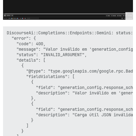
DiscourseAi::Completions::Endpoints::Gemini: status: 4
  "error": {

    "code": 400,

    "message": "Valor inválido em 'generation_config.
    "status": "INVALID_ARGUMENT",

    "details": [

      {

        "@type": "type.googleapis.com/google.rpc.BadRe
        "fieldViolations": [

          {

            "field": "generation_config.response_schem
            "description": "Valor inválido em 'genera
          },

          {

            "field": "generation_config.response_schem
            "description": "Carga útil JSON inválida 
          }

        ]

      }
