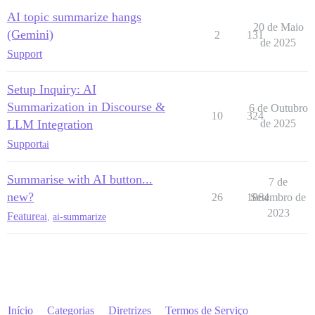
AI topic summarize hangs
20 de Maio
(Gemini)
2
131
de 2025
Support
Setup Inquiry: AI
Summarization in Discourse &
6 de Outubro
10
324
LLM Integration
de 2025
Support
ai
Summarise with AI button...
7 de
new?
26
1864
Setembro de
2023
Feature
ai
,
ai-summarize
Início
Categorias
Diretrizes
Termos de Serviço