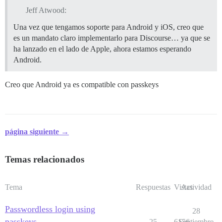
Jeff Atwood:
Una vez que tengamos soporte para Android y iOS, creo que
es un mandato claro implementarlo para Discourse… ya que se
ha lanzado en el lado de Apple, ahora estamos esperando
Android.
Creo que Android ya es compatible con passkeys
página siguiente →
Temas relacionados
Tema
Respuestas
Vistas
Actividad
Passwordless login using
28
passkeys
25
6156
Septiembre