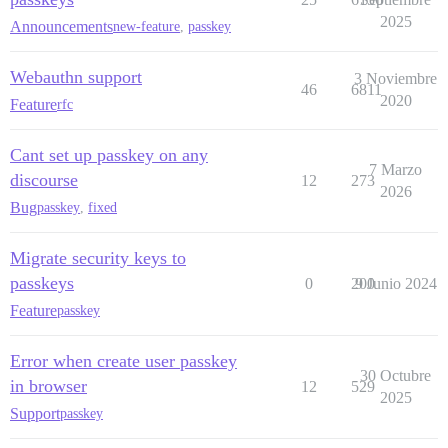
2025
Announcements
new-feature
,
passkey
Webauthn support
3 Noviembre
46
6811
2020
Feature
rfc
Cant set up passkey on any
7 Marzo
discourse
12
273
2026
Bug
passkey
,
fixed
Migrate security keys to
passkeys
0
200
9 Junio 2024
Feature
passkey
Error when create user passkey
30 Octubre
in browser
12
529
2025
Support
passkey