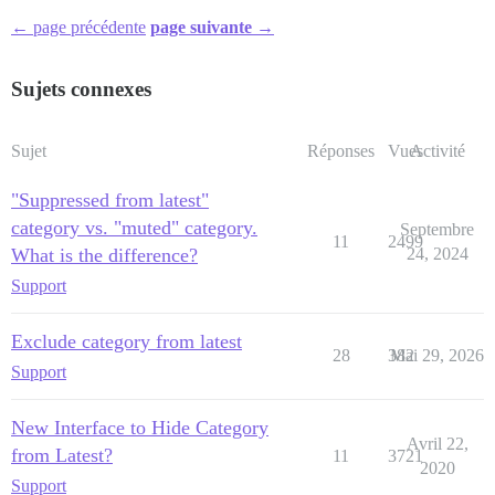
← page précédente
page suivante →
Sujets connexes
Sujet
Réponses
Vues
Activité
"Suppressed from latest"
category vs. "muted" category.
Septembre
11
2499
What is the difference?
24, 2024
Support
Exclude category from latest
28
382
Mai 29, 2026
Support
New Interface to Hide Category
Avril 22,
from Latest?
11
3721
2020
Support