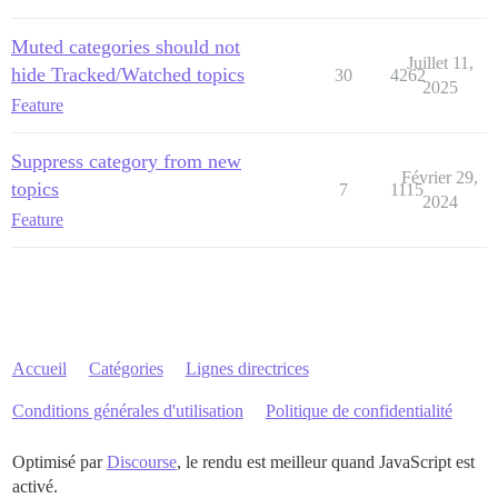
Muted categories should not
Juillet 11,
hide Tracked/Watched topics
30
4262
2025
Feature
Suppress category from new
Février 29,
topics
7
1115
2024
Feature
Accueil
Catégories
Lignes directrices
Conditions générales d'utilisation
Politique de confidentialité
Optimisé par
Discourse
, le rendu est meilleur quand JavaScript est
activé.