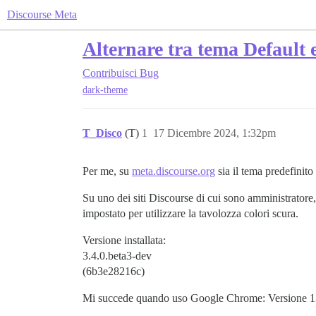
Discourse Meta
Alternare tra tema Default e
Contribuisci
Bug
dark-theme
T_Disco
(T)
1
17 Dicembre 2024, 1:32pm
Per me, su
meta.discourse.org
sia il tema predefinit
Su uno dei siti Discourse di cui sono amministratore
impostato per utilizzare la tavolozza colori scura.
Versione installata:
3.4.0.beta3-dev
(6b3e28216c)
Mi succede quando uso Google Chrome: Versione 131