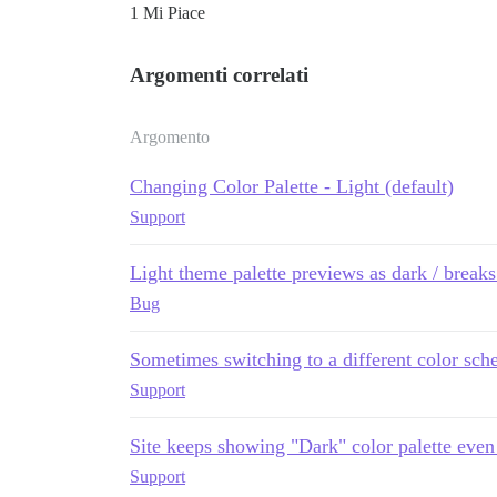
1 Mi Piace
Argomenti correlati
Argomento
Changing Color Palette - Light (default)
Support
Light theme palette previews as dark / breaks
Bug
Sometimes switching to a different color sc
Support
Site keeps showing "Dark" color palette even 
Support