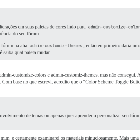
lterações em suas paletas de cores indo para
admin-customize-colo
arência do seu fórum.
u fórum na aba
admin-customiz-themes
, então eu primeiro daria um
ê saiba qual paleta mudar.
de admin-customize-colors e admin-customiz-themes, mas não consegui. 
Com base no que escrevi, acredito que o “Color Scheme Toggle Butto
nvolvimento de temas ou apenas quer aprender a personalizar seu fórum
ra mim, e certamente examinarei os materiais minuciosamente. Mais uma