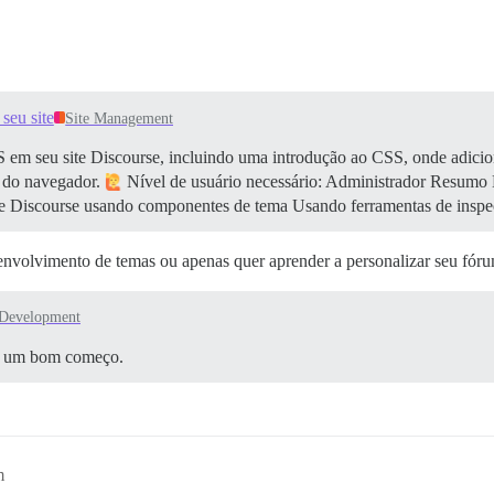
seu site
Site Management
S em seu site Discourse, incluindo uma introdução ao CSS, onde adici
o do navegador.
Nível de usuário necessário: Administrador
Resumo E
te Discourse usando componentes de tema Usando ferramentas de insp
envolvimento de temas ou apenas quer aprender a personalizar seu fóru
Development
são um bom começo.
m