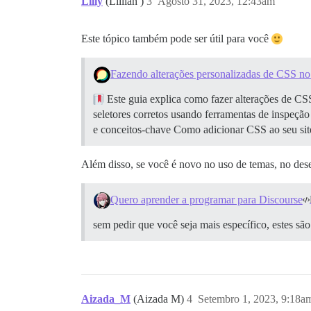
Lilly
(Lillian )
3
Agosto 31, 2023, 12:43am
Este tópico também pode ser útil para você
Fazendo alterações personalizadas de CSS no 
Este guia explica como fazer alterações de CS
seletores corretos usando ferramentas de inspeçã
e conceitos-chave Como adicionar CSS ao seu si
Além disso, se você é novo no uso de temas, no des
Quero aprender a programar para Discourse
sem pedir que você seja mais específico, estes 
Aizada_M
(Aizada M)
4
Setembro 1, 2023, 9:18a