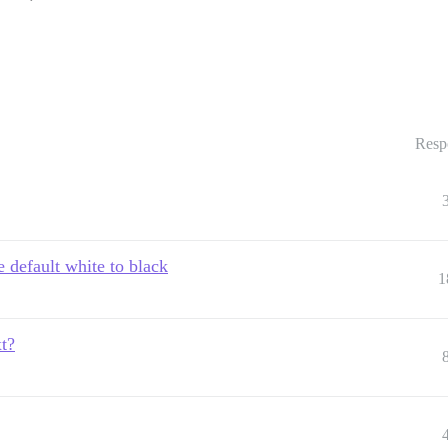
Resp
 default white to black
1
t?