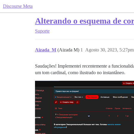
Discourse Meta
Alterando o esquema de co
Suporte
Aizada_M
(Aizada M)
1
Agosto 30, 2023, 5:27pm
Saudações! Implementei recentemente a funcionali
um tom cardinal, como ilustrado no instantâneo.