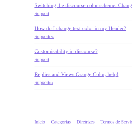
Switching the discourse color scheme: Chan
Support
How do I change text color in my Header?
Support
css
Customisability in discourse?
Support
Replies and Views Orange Color, help!
Support
ux
Início
Categorias
Diretrizes
Termos de Servi