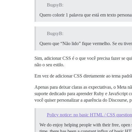
BugsyB:
Quero colorir 1 palavra que está em texto persona
BugsyB:
Quero que “Não lido” fique vermelho. Se eu tiver 
Sim, adicionar CSS é o que você precisa fazer se quis
não o seu estilo.
Em vez de adicionar CSS diretamente ao tema padrã
Apenas para deixar claras as expectativas, o Meta 
suporte dedicado para aprender Ruby e JavaScript c
você quiser personalizar a aparência do Discourse, 
Policy notice: no basic HTML / CSS question
We do enjoy helping people with their free, open 
time, there has been a constant influx of basic H