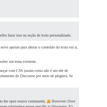
iro fazer isso na seção de texto personalizado.
 serve apenas para alterar o conteúdo do texto em si,
obre um tema existente.
começar com CSS (assim como não é um site de
ortamento do Discourse por meio de plugins). Se
ty to the open source community.
However: Over
re substantive issues specific to Discourse. It’s