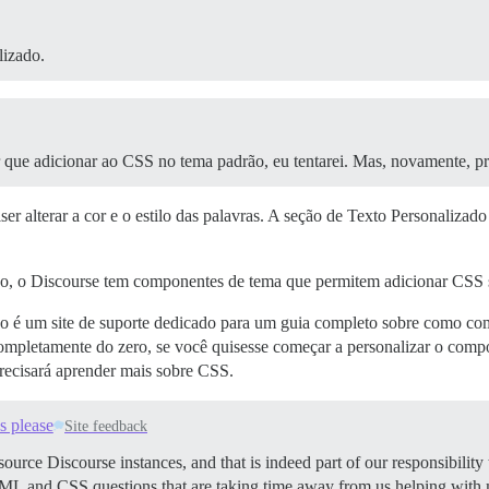
lizado.
que adicionar ao CSS no tema padrão, eu tentarei. Mas, novamente, pref
er alterar a cor e o estilo das palavras. A seção de Texto Personalizado
o, o Discourse tem componentes de tema que permitem adicionar CSS s
não é um site de suporte dedicado para um guia completo sobre como 
ompletamente do zero, se você quisesse começar a personalizar o comp
precisará aprender mais sobre CSS.
s please
Site feedback
source Discourse instances, and that is indeed part of our responsibili
TML and CSS questions that are taking time away from us helping with mo