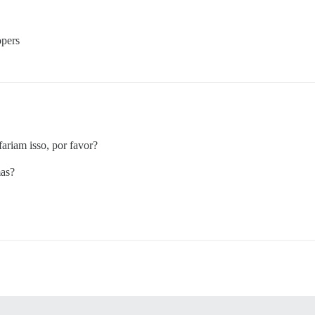
opers
riam isso, por favor?
mas?