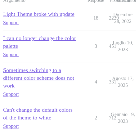
Argomento
Risposte
Visualizzazioni
Attività
Light Theme broke with update
Dicembre
18
2239
28, 2022
Support
I can no longer change the color
Luglio 10,
palette
3
451
2023
Support
Sometimes switching to a
different color scheme does not
Agosto 17,
4
331
work
2025
Support
Can't change the default colors
Gennaio 19,
of the theme to white
2
712
2023
Support