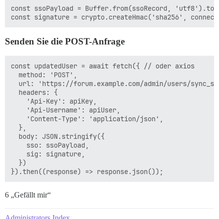
const ssoPayload = Buffer.from(ssoRecord, 'utf8').toSt
Senden Sie die POST-Anfrage
const updatedUser = await fetch({ // oder axios

  method: 'POST',

  url: 'https://forum.example.com/admin/users/sync_sso
  headers: {

    'Api-Key': apiKey,

    'Api-Username': apiUser,

    'Content-Type': 'application/json',

  },

  body: JSON.stringify({

    sso: ssoPayload,

    sig: signature,

  })

6 „Gefällt mir“
Administrators Index