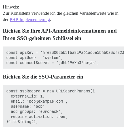
Hinweis:
Zur Konsistenz verwende ich die gleichen Variablenwerte wie in
der
PHP-Implementierung
.
Richten Sie Ihre API-Anmeldeinformationen und
Ihren SSO-geheimen Schlüssel ein
const apiKey = '4fe83002bb5fba8c9a61a65e5b4b0a3cf8233
const apiUser = 'system';

Richten Sie die SSO-Parameter ein
const ssoRecord = new URLSearchParams({

  external_id: 1,

  email: 'bob@example.com',

  username: 'bob',

  add_groups: 'eurorack',

  require_activation: true,

}).toString();
