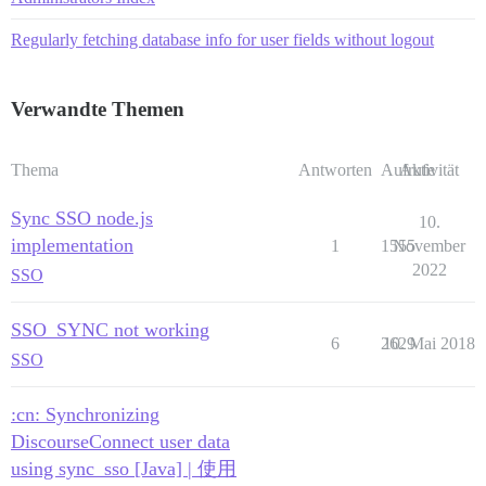
Regularly fetching database info for user fields without logout
Verwandte Themen
Thema
Antworten
Aufrufe
Aktivität
Sync SSO node.js
10.
implementation
1
1555
November
2022
SSO
SSO_SYNC not working
6
2629
10. Mai 2018
SSO
:cn: Synchronizing
DiscourseConnect user data
using sync_sso [Java] | 使用