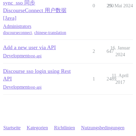
sync_sso 同步
0
290
25. Mai 2024
DiscourseConnect 用户数据
[Java]
Administrators
discourseconnect
,
chinese-translation
Add a new user via API
16. Januar
2
647
2024
Development
rest-api
Discourse sso login using Rest
11. April
API
1
2489
2017
Development
rest-api
Startseite
Kategorien
Richtlinien
Nutzungsbedingungen