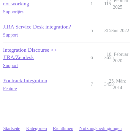
17. Februar
not working
1
115
2025
Support
jira
JIRA Service Desk integration?
5
3153
5. Juni 2022
Support
Integration Discourse <>
10. Februar
JIRA/Zendesk
6
3655
2020
Support
Youtrack Integration
25. März
7
3458
2014
Feature
Startseite
Kategorien
Richtlinien
Nutzungsbedingungen