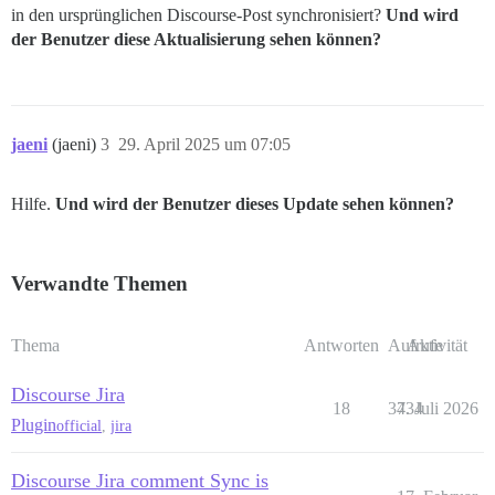
in den ursprünglichen Discourse-Post synchronisiert?
Und wird
der Benutzer diese Aktualisierung sehen können?
jaeni
(jaeni)
3
29. April 2025 um 07:05
Hilfe.
Und wird der Benutzer dieses Update sehen können?
Verwandte Themen
Thema
Antworten
Aufrufe
Aktivität
Discourse Jira
18
3734
4. Juli 2026
Plugin
official
,
jira
Discourse Jira comment Sync is