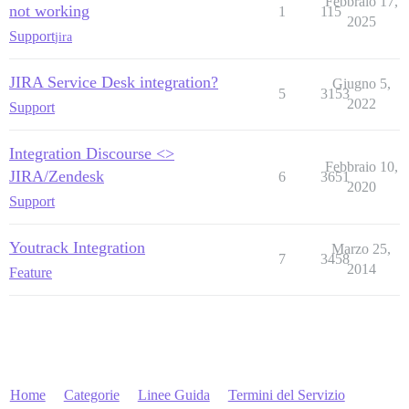
Febbraio 17,
not working
1
115
2025
Support
jira
JIRA Service Desk integration?
Giugno 5,
5
3153
2022
Support
Integration Discourse <>
Febbraio 10,
JIRA/Zendesk
6
3651
2020
Support
Youtrack Integration
Marzo 25,
7
3458
2014
Feature
Home
Categorie
Linee Guida
Termini del Servizio