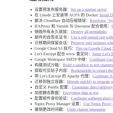
设置预发布服务器：
Set up a staging server
在 Linode 上安装带 AUFS 的 Docker:
Install
解决 Cloudflare 自动压缩错误：
Resolving "Syn
HAProxy 和 Varnish 与 Discourse 配合使用：
销毁所有永久链接：
Destroy all permalinks
邮件的自签名证书：
Use a self-signed cert wit
迁移期间保留会话：
Preserve user sessions wh
Google Cloud S3 技巧：
Tips on Google Cloud 
Let’s Encrypt 配合 www 重定向：
Setup Let’s
Google Workspace SMTP 中继：
Configure Goo
构建测试沙箱：
Build a sandbox to test change
提取可见帖子内容：
Bookmarklet to extract the
带 Let’s Encrypt 的 Apache 代理：
Configure A
迁移到独立容器：
Migrate quickly to separate 
自定义 Postfix 配置：
Customize direct-delivery
加密静态数据：
Encrypting data at rest
配置邮件身份验证：
Configure authentication 
Nginx Proxy Manager 设置：
Use Nginx Proxy M
撤销更改时间戳：
Undo change timestamp