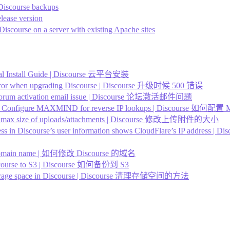
 Discourse backups
elease version
Discourse on a server with existing Apache sites
cial Install Guide | Discourse 云平台安装
rror when upgrading Discourse | Discourse 升级时候 500 错误
 forum activation email issue | Discourse 论坛激活邮件问题
 Configure MAXMIND for reverse IP lookups | Discours
e max size of uploads/attachments | Discourse 修改上传附件的大小
ress in Discourse’s user information shows CloudFlare’s IP a
e domain name | 如何修改 Discourse 的域名
scourse to S3 | Discourse 如何备份到 S3
storage space in Discourse | Discourse 清理存储空间的方法