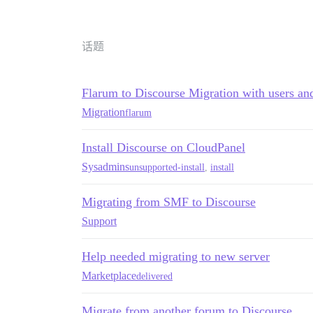
话题
Flarum to Discourse Migration with users an
Migration
flarum
Install Discourse on CloudPanel
Sysadmins
unsupported-install
,
install
Migrating from SMF to Discourse
Support
Help needed migrating to new server
Marketplace
delivered
Migrate from another forum to Discourse