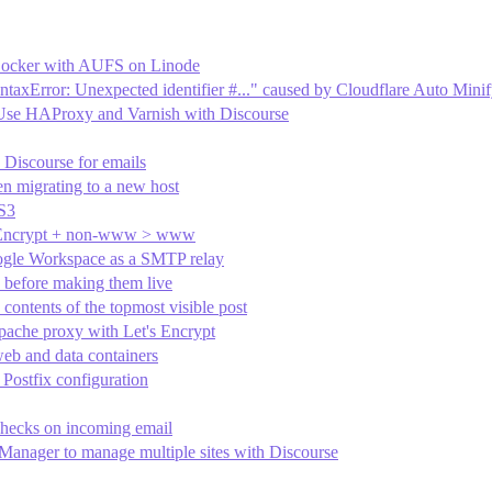
 Docker with AUFS on Linode
taxError: Unexpected identifier #..." caused by Cloudflare Auto Mini
Use HAProxy and Varnish with Discourse
h Discourse for emails
en migrating to a new host
S3
 Encrypt + non-www > www
gle Workspace as a SMTP relay
s before making them live
 contents of the topmost visible post
pache proxy with Let's Encrypt
web and data containers
 Postfix configuration
checks on incoming email
anager to manage multiple sites with Discourse