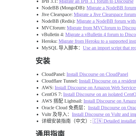
IPB 3.1:
Migrate an IPB 3.1 forum to Discourse
NodeBB (MongoDB):
Migrate a NodeBB forum
Jive Clearspace:
Migrate a Jive Clearspace forum
NodeBB (Redis):
Migrate a NodeBB forum with 
MVCforum:
Migrate from MVCforum to Discou
vBulletin 4:
Migrate a vBulletin 4 forum to Disc
Heroku:
Migrate from Heroku to a supported inst
MySQL 导入脚本：
Use an import script that 
安装
CloudPanel:
Install Discourse on CloudPanel
Cloudflare Tunnel:
Install Discourse on a residen
AWS:
Install Discourse on Amazon Web Servic
CentOS 7:
Install Discourse on an isolated Cent
AWS 搭配 Lightsail:
Install Discourse on Amaz
Oracle Cloud 免费层：
Install Discourse on Ora
Vultr 及导入：
Install Discourse on Vultr and i
详细安装指南（中文）:
🇨🇳 Detailed inst
通用指南