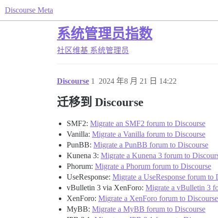
Discourse Meta
系统管理员指数
社区维基
系统管理员
Discourse
1
2024 年8 月 21 日 14:22
迁移到 Discourse
SMF2:
Migrate an SMF2 forum to Discourse
Vanilla:
Migrate a Vanilla forum to Discourse
PunBB:
Migrate a PunBB forum to Discourse
Kunena 3:
Migrate a Kunena 3 forum to Discour
Phorum:
Migrate a Phorum forum to Discourse
UseResponse:
Migrate a UseResponse forum to 
vBulletin 3 via XenForo:
Migrate a vBulletin 3 
XenForo:
Migrate a XenForo forum to Discourse
MyBB:
Migrate a MyBB forum to Discourse