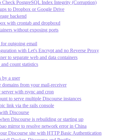
 Check PostgreSQL Index Integrity (Corruption)
kups to Dropbox or Google Drive
orage backend
ox with crontab and dropboxd
ainers without exposing ports
or outgoing email
iguration with Let's Encrypt and no Reverse Proxy
er to separate web and data containers
 and count statistics
s by a user
r domains from your mail-receiver
 server with rsync and cron
unt to serve multiple Discourse instances
pic link via the rails console
with Discourse
when Discourse is rebuilding or starting up
ao mirror to resolve network error in China
 your Discourse site with HTTP Basic Authentication
nstall Docker, Discourse and Postfix