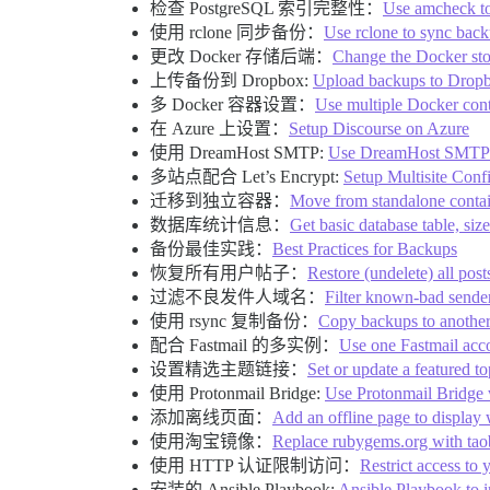
检查 PostgreSQL 索引完整性：
Use amcheck to
使用 rclone 同步备份：
Use rclone to sync bac
更改 Docker 存储后端：
Change the Docker st
上传备份到 Dropbox:
Upload backups to Dropb
多 Docker 容器设置：
Use multiple Docker cont
在 Azure 上设置：
Setup Discourse on Azure
使用 DreamHost SMTP:
Use DreamHost SMTP f
多站点配合 Let’s Encrypt:
Setup Multisite Conf
迁移到独立容器：
Move from standalone contain
数据库统计信息：
Get basic database table, size
备份最佳实践：
Best Practices for Backups
恢复所有用户帖子：
Restore (undelete) all post
过滤不良发件人域名：
Filter known-bad sende
使用 rsync 复制备份：
Copy backups to another
配合 Fastmail 的多实例：
Use one Fastmail acco
设置精选主题链接：
Set or update a featured to
使用 Protonmail Bridge:
Use Protonmail Bridge 
添加离线页面：
Add an offline page to display 
使用淘宝镜像：
Replace rubygems.org with taob
使用 HTTP 认证限制访问：
Restrict access to
安装的 Ansible Playbook:
Ansible Playbook to i