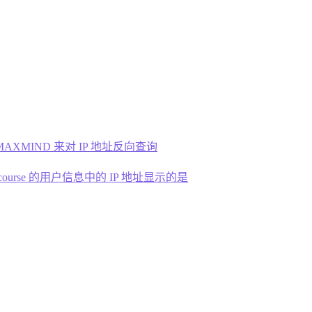
e 如何配置 MAXMIND 来对 IP 地址反向查询
ddress | Discourse 的用户信息中的 IP 地址显示的是