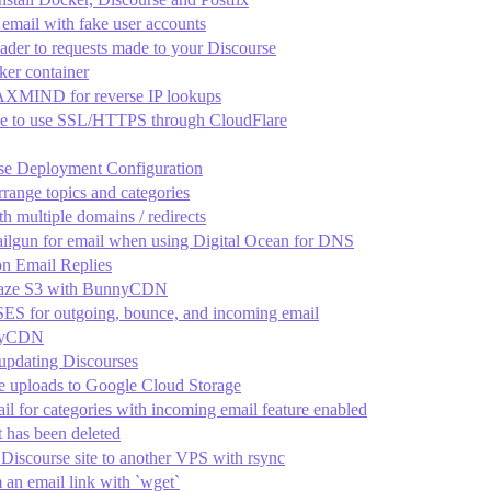
 email with fake user accounts
er to requests made to your Discourse
ker container
XMIND for reverse IP lookups
se to use SSL/HTTPS through CloudFlare
se Deployment Configuration
rrange topics and categories
th multiple domains / redirects
ilgun for email when using Digital Ocean for DNS
ion Email Replies
laze S3 with BunnyCDN
ES for outgoing, bounce, and incoming email
KeyCDN
updating Discourses
e uploads to Google Cloud Storage
il for categories with incoming email feature enabled
t has been deleted
Discourse site to another VPS with rsync
an email link with `wget`