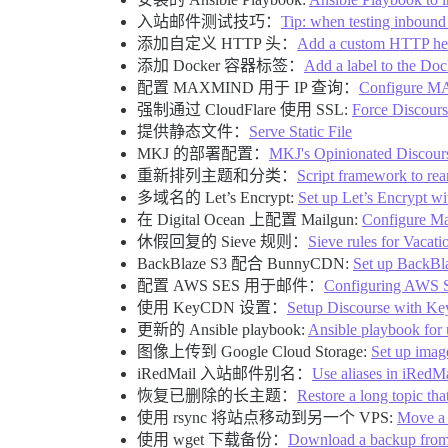
入站邮件测试技巧：
Tip: when testing inbound
添加自定义 HTTP 头：
Add a custom HTTP head
添加 Docker 容器标签：
Add a label to the Doc
配置 MAXMIND 用于 IP 查询：
Configure MA
强制通过 CloudFlare 使用 SSL:
Force Discour
提供静态文件：
Serve Static File
MKJ 的部署配置：
MKJ's Opinionated Discour
重新排列主题和分类：
Script framework to rea
多域名的 Let’s Encrypt:
Set up Let’s Encrypt wi
在 Digital Ocean 上配置 Mailgun:
Configure Ma
休假回复的 Sieve 规则：
Sieve rules for Vacat
BackBlaze S3 配合 BunnyCDN:
Set up BackB
配置 AWS SES 用于邮件：
Configuring AWS S
使用 KeyCDN 设置：
Setup Discourse with 
更新的 Ansible playbook:
Ansible playbook for 
图像上传到 Google Cloud Storage:
Set up imag
iRedMail 入站邮件别名：
Use aliases in iRedMa
恢复已删除的长主题：
Restore a long topic tha
使用 rsync 将站点移动到另一个 VPS:
Move a 
使用 wget 下载备份：
Download a backup from 