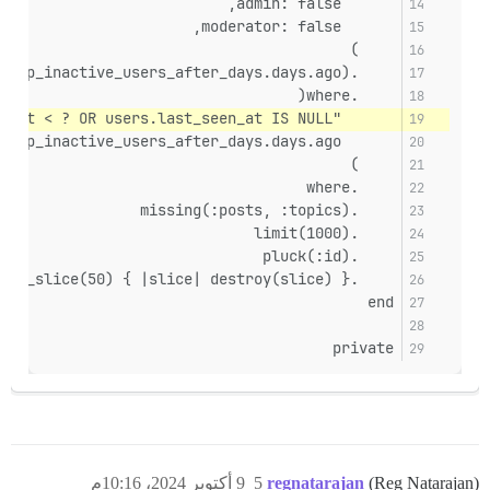
      admin: false,
      moderator: false,
    )
    .where("users.created_at < ?", SiteSetting.clean_up_inactive_users_after_days.days.ago)
    .where(
      "users.last_seen_at < ? OR users.last_seen_at IS NULL",
      SiteSetting.clean_up_inactive_users_after_days.days.ago,
    )
    .where
    .missing(:posts, :topics)
    .limit(1000)
    .pluck(:id)
    .each_slice(50) { |slice| destroy(slice) }
end
private
(Reg Natarajan)
regnatarajan
5
9 أكتوبر 2024، 10:16م