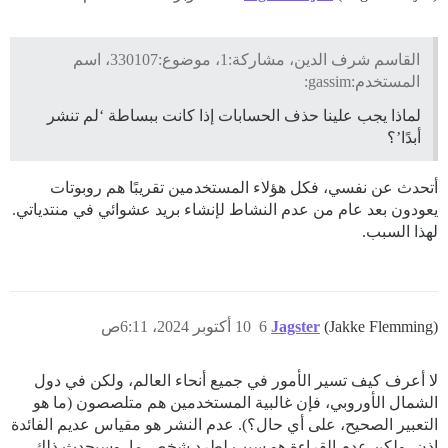
القاسم شرف الدين، مشاركة:1، موضوع:330107، اسم
المستخدم:gassim:
لماذا يجب علينا حذف الحسابات إذا كانت ببساطة ‘لم تنشر
أبدًا’؟
أتحدث عن نفسي، فكل هؤلاء المستخدمين تقريبًا هم روبوتات
يعودون بعد عام من عدم النشاط لإنشاء بريد عشوائي في منتدياتي.
لهذا السبب.
(Jakke Flemming)
Jagster
6
10 أكتوبر 2024، 6:11ص
لا أعرف كيف تسير الأمور في جميع أنحاء العالم، ولكن في دول
الشمال الأوروبي، فإن غالبية المستخدمين هم متلصصون (ما هو
التعبير الصحيح، على أي حال؟). عدم النشر هو مقياس عديم الفائدة
إذن، ولكن عدم القراءة هو سبب لطرد شخص ما. وسيحدث ذلك