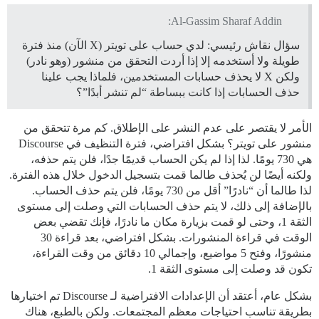
Al-Gassim Sharaf Addin:
سؤال نقاش رئيسي: لدي حساب على تويتر (X الآن) منذ فترة
طويلة ولا أستخدمه إلا إذا أردت التحقق من منشور (وهو نادر)
ولكن X لا يحذف حسابات المستخدمين، فلماذا يجب علينا
حذف الحسابات إذا كانت ببساطة “لم تنشر أبدًا”؟
الأمر لا يقتصر على عدم النشر على الإطلاق. كم مرة تتحقق من
منشور على تويتر؟ بشكل افتراضي، فترة التنظيف في Discourse
هي 730 يومًا. لذا إذا لم يكن الحساب قديمًا جدًا، فلن يتم حذفه،
ولكنه أيضًا لن يُحذف طالما قمت بتسجيل الدخول خلال هذه الفترة.
لذا طالما أن “نادرًا” أقل من 730 يومًا، فلن يتم حذف الحساب.
بالإضافة إلى ذلك، لا يتم حذف الحسابات التي وصلت إلى مستوى
الثقة 1، وحتى لو قمت بزيارة مكان ما نادرًا، فإنك تقضي بعض
الوقت في قراءة المنشورات. بشكل افتراضي، بعد قراءة 30
منشورًا، وفتح 5 مواضيع، وإجمالي 10 دقائق من وقت القراءة،
تكون قد وصلت إلى مستوى الثقة 1.
بشكل عام، أعتقد أن الإعدادات الافتراضية لـ Discourse تم اختيارها
بطريقة تناسب احتياجات معظم المجتمعات. ولكن بالطبع، هناك