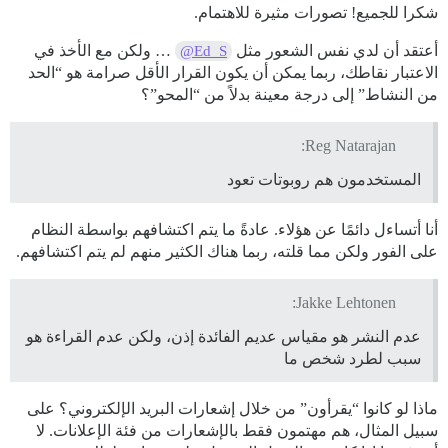
شكرا للجميع! تصورات مثيرة للاهتمام.
أعتقد أن لدي نفس الشعور مثل
… ولكن مع الأخذ في
@Ed_S
الاعتبار نقاطك، ربما يمكن أن يكون القرار الأقل صرامة هو “الحد
من النشاط” إلى درجة معينة بدلاً من “المحو”؟
Reg Natarajan:
المستخدمون هم روبوتات تعود
أنا أتساءل دائمًا عن هؤلاء. عادةً ما يتم اكتشافهم بواسطة النظام
على الفور ولكن مما قلته، ربما هناك الكثير منهم لم يتم اكتشافهم.
Jakke Lehtonen:
عدم النشر هو مقياس عديم الفائدة إذن، ولكن عدم القراءة هو
سبب لطرد شخص ما
ماذا لو كانوا “يقرأون” من خلال إشعارات البريد الإلكتروني؟ على
سبيل المثال، هم مهتمون فقط بالإشعارات من فئة الإعلانات. لا