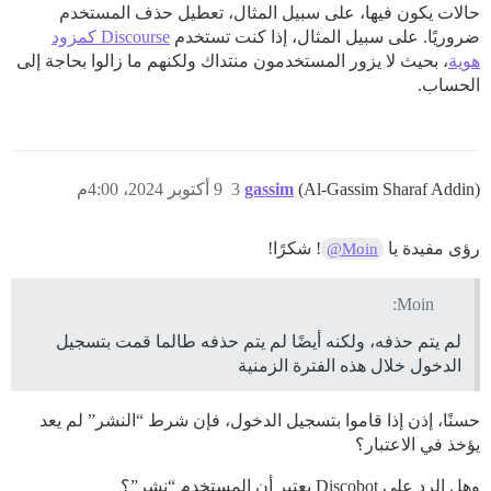
حالات يكون فيها، على سبيل المثال، تعطيل حذف المستخدم
ضروريًا. على سبيل المثال، إذا كنت تستخدم
Discourse كمزود
هوية
، بحيث لا يزور المستخدمون منتداك ولكنهم ما زالوا بحاجة إلى
الحساب.
(Al-Gassim Sharaf Addin)
gassim
3
9 أكتوبر 2024، 4:00م
رؤى مفيدة يا
! شكرًا!
@Moin
Moin:
لم يتم حذفه، ولكنه أيضًا لم يتم حذفه طالما قمت بتسجيل
الدخول خلال هذه الفترة الزمنية
حسنًا، إذن إذا قاموا بتسجيل الدخول، فإن شرط “النشر” لم يعد
يؤخذ في الاعتبار؟
وهل الرد على Discobot يعتبر أن المستخدم “نشر”؟